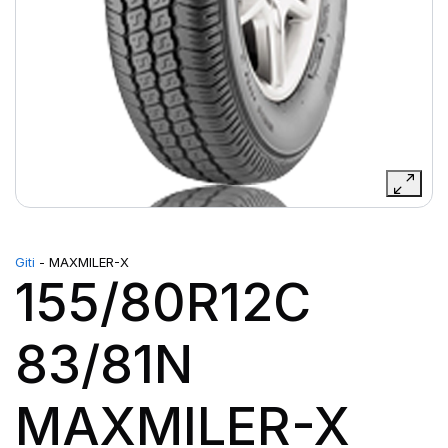
Giti
- MAXMILER-X
155/80R12C
83/81N
MAXMILER-X