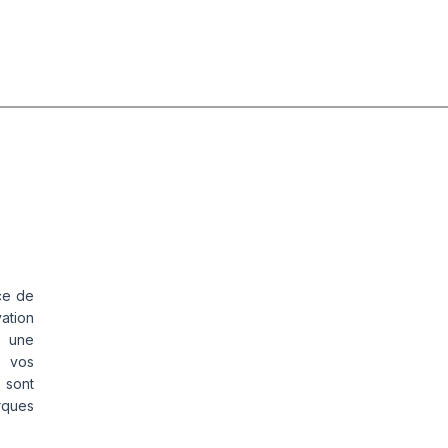
ce de
vation
s une
s vos
 sont
rques