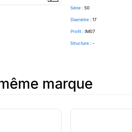
Série :
50
Diamètre :
17
Profil :
IM07
Structure :
-
a même marque