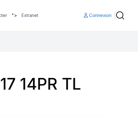
">
Connexion
cter
Extranet
17 14PR TL