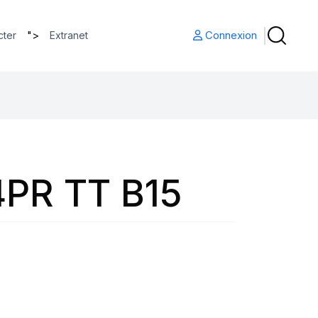
">
Connexion
cter
Extranet
4PR TT B15