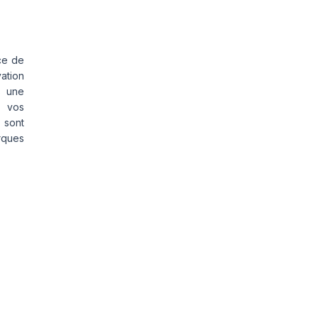
ce de
vation
s une
s vos
 sont
rques