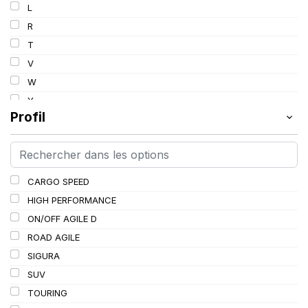
L
R
T
V
W
Y
Profil
CARGO SPEED
HIGH PERFORMANCE
ON/OFF AGILE D
ROAD AGILE
SIGURA
SUV
TOURING