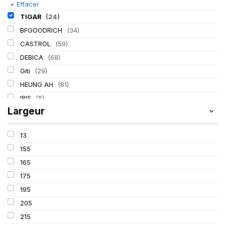
×
Effacer
TIGAR
(24)
BFGOODRICH
(34)
CASTROL
(59)
DEBICA
(68)
Giti
(29)
HEUNG AH
(81)
IRIS
(8)
Largeur
ITALMATIC
(60)
KLEBER
(116)
13
LASSA
(174)
155
LING LONG
(152)
165
MICHELIN
(345)
175
MITAS
(95)
195
Mondolfo ferro
(31)
205
PIRELLI
(419)
215
PROMETEON
(18)