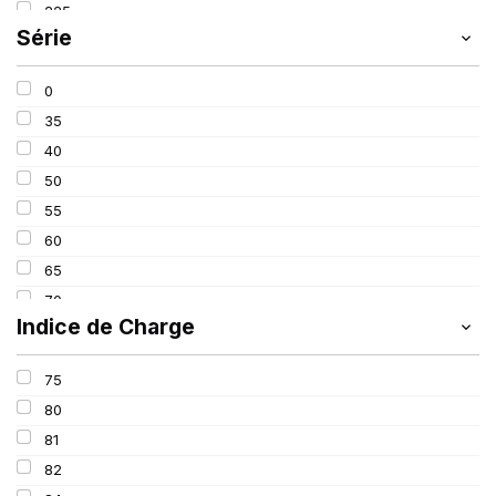
225
SCHRADER
(24)
Série
235
SIOC
(23)
245
SPEEDWAYS
(64)
0
315
STICA
(3)
35
40
50
55
60
65
70
Indice de Charge
75
80
75
90
80
650
81
82