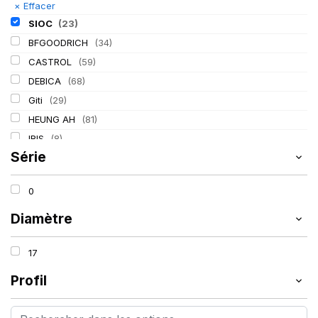
×
Effacer
SIOC
(23)
BFGOODRICH
(34)
CASTROL
(59)
DEBICA
(68)
Giti
(29)
HEUNG AH
(81)
IRIS
(8)
Série
ITALMATIC
(60)
KLEBER
(116)
0
LASSA
(174)
LING LONG
(152)
Diamètre
MICHELIN
(345)
17
MITAS
(95)
Mondolfo ferro
(31)
Profil
PIRELLI
(419)
PROMETEON
(18)