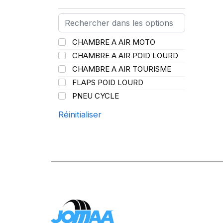
PIRELLI
(419)
PROMETEON
(18)
SCHRADER
(24)
CHAMBRE A AIR MOTO
SPEEDWAYS
(64)
CHAMBRE A AIR POID LOURD
STICA
(3)
CHAMBRE A AIR TOURISME
TIGAR
(24)
FLAPS POID LOURD
PNEU CYCLE
Réinitialiser