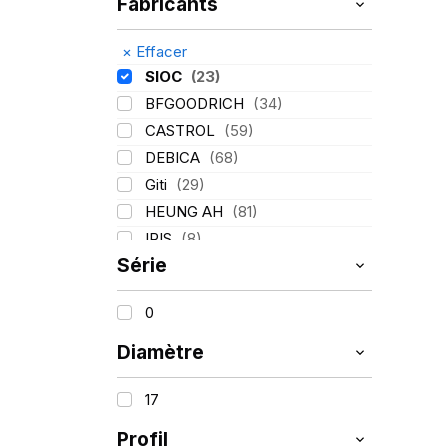
Fabricants
×
Effacer
SIOC
(23)
BFGOODRICH
(34)
CASTROL
(59)
DEBICA
(68)
Giti
(29)
HEUNG AH
(81)
IRIS
(8)
Série
ITALMATIC
(60)
KLEBER
(116)
0
LASSA
(174)
LING LONG
(152)
Diamètre
MICHELIN
(345)
17
MITAS
(95)
Mondolfo ferro
(31)
Profil