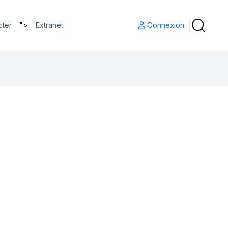
">
Connexion
cter
Extranet