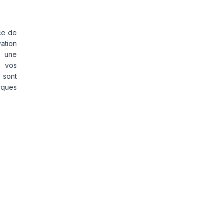
ce de
vation
s une
s vos
 sont
rques