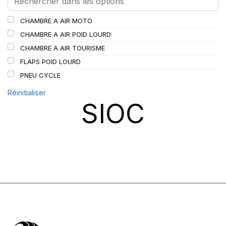
SCHRADER
(24)
CHAMBRE A AIR MOTO
SPEEDWAYS
(64)
CHAMBRE A AIR POID LOURD
STICA
(3)
CHAMBRE A AIR TOURISME
TIGAR
(24)
FLAPS POID LOURD
PNEU CYCLE
Réinitialiser
SIOC