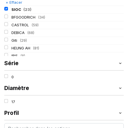
×
Effacer
SIOC
(23)
BFGOODRICH
(34)
CASTROL
(59)
DEBICA
(68)
Giti
(29)
HEUNG AH
(81)
IRIS
(8)
Série
ITALMATIC
(60)
KLEBER
(116)
0
LASSA
(174)
LING LONG
(152)
Diamètre
MICHELIN
(345)
17
MITAS
(95)
Mondolfo ferro
(31)
Profil
PIRELLI
(419)
PROMETEON
(18)