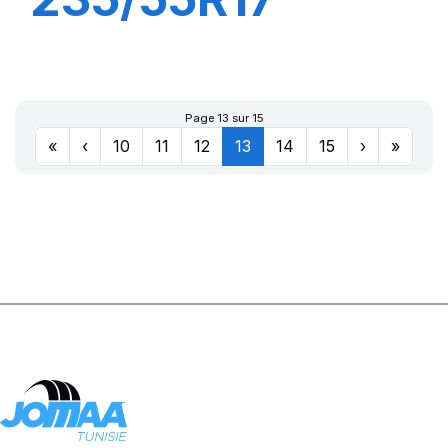
103W XL
PRIMACY 5
Page 13 sur 15
«
‹
10
11
12
13
14
15
›
»