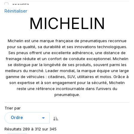
L5
450
ANAKEE3
110
M
Réinitialiser
480
ANNEAU
110/108
MICHELIN
R
520
BIBLOAD HARD SURFACE
111
S
BIBSTEEL ALL TERRAIN
112
T
BIBSTEEL HARD SURFACE
112/110
Michelin est une marque française de pneumatiques reconnue
V
CUP 2
pour sa qualité, sa durabilité et ses innovations technologiques.
113
W
Ses pneus offrent une excellente adhérence, une distance de
CUP2
113/111
freinage réduite et un confort de conduite exceptionnel. Michelin
Y
ENERGY SAVER
115
se distingue par la longévité de ses produits, souvent parmi les
ENERGY SAVER+
meilleurs du marché. Leader mondial, la marque équipe une large
115/113
gamme de véhicules : citadines, SUV, utilitaires et motos. Grâce à
IND POWER CL
116
son expertise et à son engagement pour la sécurité, Michelin
L5** XLDD2
116/114
reste une référence incontournable dans l’univers du
LATITUDE CROSS
pneumatique.
117/116
LATITUDE CROSS DT
119/116
Trier par
LATITUDE SPORT
121
LATITUDE SPORT 3
121/118
LATITUDE SPORT3
121/120
Résultats 289 à 312 sur 345