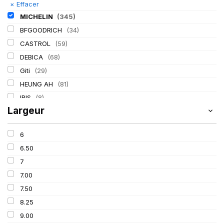
×
Effacer
MICHELIN
(345)
BFGOODRICH
(34)
CASTROL
(59)
DEBICA
(68)
Giti
(29)
HEUNG AH
(81)
IRIS
(8)
Largeur
ITALMATIC
(60)
KLEBER
(116)
6
LASSA
(174)
6.50
LING LONG
(152)
7
MITAS
(95)
7.00
Mondolfo ferro
(31)
7.50
PIRELLI
(419)
8.25
PROMETEON
(18)
9.00
SCHRADER
(24)