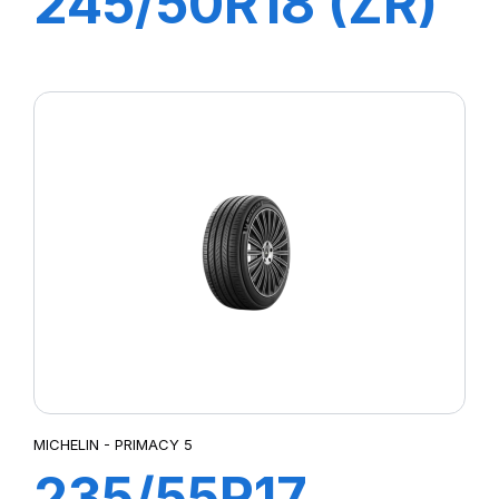
245/50R18 (ZR)
104Y XL PILOT
SPORT 5
MICHELIN - PRIMACY 5
235/55R17