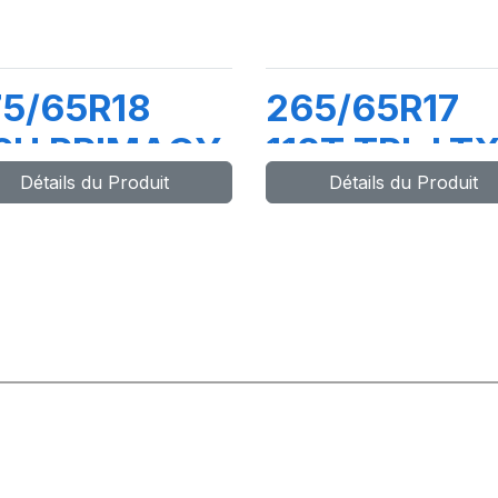
75/65R18
265/65R17
16H PRIMACY
112T TRL LT
Détails du Produit
Détails du Produit
UV+