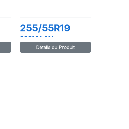
255/55R19
X
111W XL
Détails du Produit
LATITUDE
TOUR HP