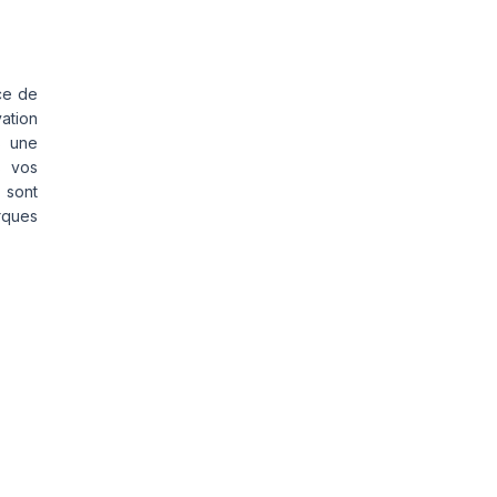
ce de
vation
s une
s vos
 sont
rques