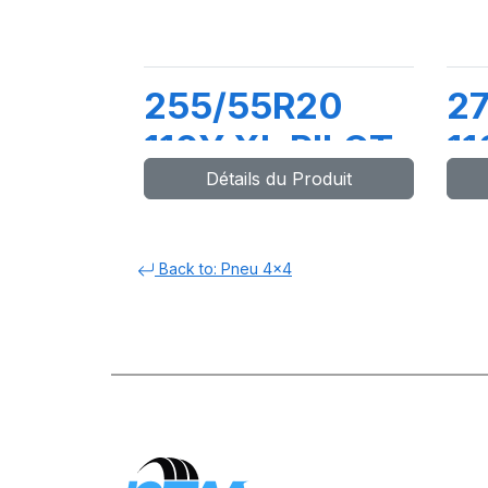
255/55R20
2
110Y XL PILOT
1
Détails du Produit
SPORT 4 SUV
S
Back to: Pneu 4x4