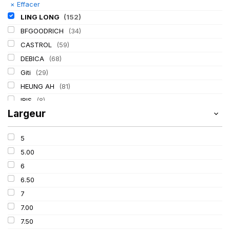
×
Effacer
LING LONG
(152)
BFGOODRICH
(34)
CASTROL
(59)
DEBICA
(68)
Giti
(29)
HEUNG AH
(81)
IRIS
(8)
Largeur
ITALMATIC
(60)
KLEBER
(116)
5
LASSA
(174)
5.00
MICHELIN
(345)
6
MITAS
(95)
6.50
Mondolfo ferro
(31)
7
PIRELLI
(419)
7.00
PROMETEON
(18)
7.50
SCHRADER
(24)