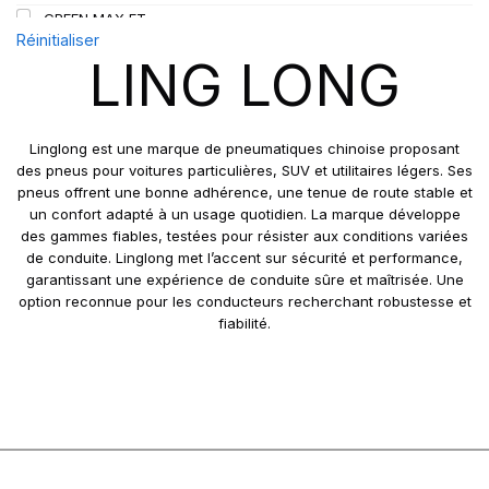
GREEN MAX ET
109
Réinitialiser
GREEN MAX HP 010
110
LING LONG
GREEN MAX HP010
110/108
GREEN MAX VAN
111
GREN-MAX ET
112
Linglong est une marque de pneumatiques chinoise proposant
GRIP MASTER
des pneus pour voitures particulières, SUV et utilitaires légers. Ses
112/110
pneus offrent une bonne adhérence, une tenue de route stable et
KCA651
114
un confort adapté à un usage quotidien. La marque développe
LB01
115
des gammes fiables, testées pour résister aux conditions variées
LB01N**
de conduite. Linglong met l’accent sur sécurité et performance,
115/113
garantissant une expérience de conduite sûre et maîtrisée. Une
LL25
117/114
option reconnue pour les conducteurs recherchant robustesse et
LL39
118/114
fiabilité.
LL45
121/120
LL 102
122/118
LL102
131
LLA08
143/141
LLF26
158/150