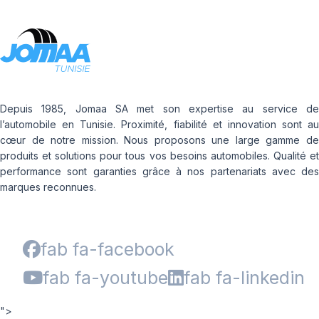
LLR666
174
LM11N
177
LMB3
180
LMC4
201
LXC MASTER
LL
M-D41
Depuis 1985, Jomaa SA met son expertise au service de
MD-40
l’automobile en Tunisie. Proximité, fiabilité et innovation sont au
R655
cœur de notre mission. Nous proposons une large gamme de
R666
produits et solutions pour tous vos besoins automobiles. Qualité et
performance sont garanties grâce à nos partenariats avec des
SPORT MASTER
marques reconnues.
T010
fab fa-facebook
fab fa-youtube
fab fa-linkedin
">