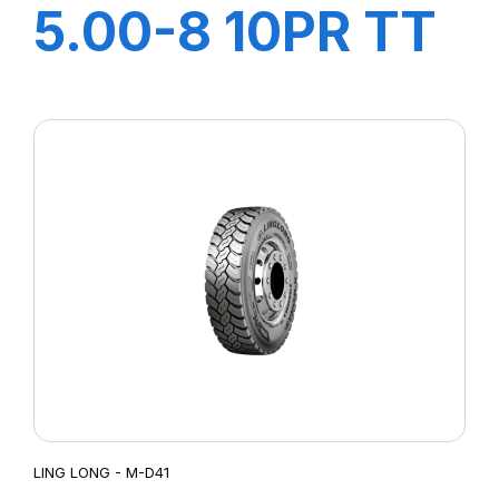
5.00-8 10PR TT
LL45
+CHAMBRE+FLA
LING LONG - M-D41