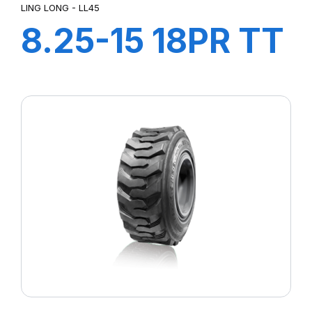
LING LONG - LL45
8.25-15 18PR TT
LL45 + CH A AIR
+ FLAP