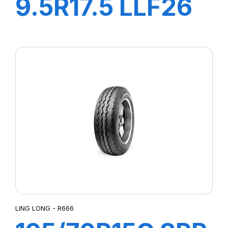
9.5R17.5 LLF26
18PR 143/141M
LING LONG - R666