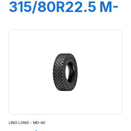
315/80R22.5 M-
D41 22PR
158/150K
LING LONG - MD-40