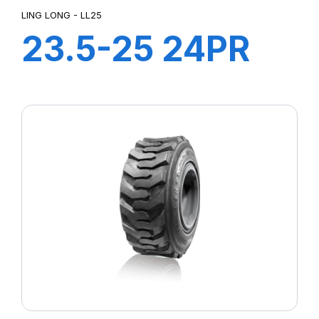
LING LONG - LL25
23.5-25 24PR
TL E3-L3 LL25