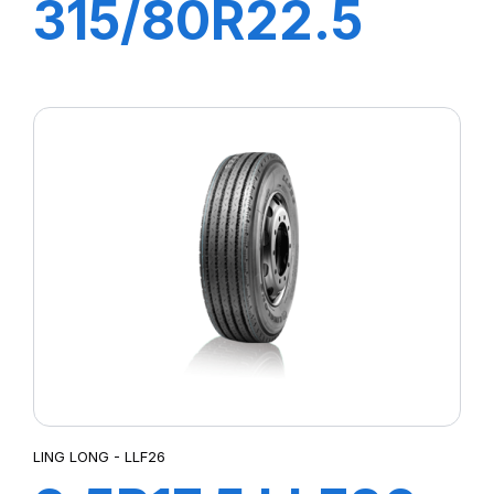
315/80R22.5
MD-40
22PR158/150K
LING LONG - LLF26