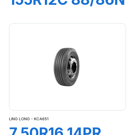
GREEN-MAX
VAN
LING LONG - KCA651
7.50R16 14PR