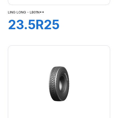
LING LONG - LB01N**
23.5R25
LB01N** L3 C1
201A2 TL