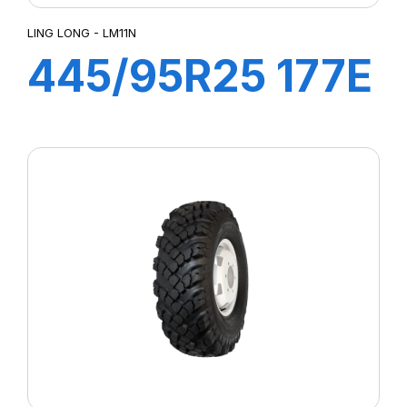
LING LONG - LM11N
445/95R25 177E
LM11N E-2***
TL