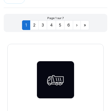
LLR666
174
LM11N
177
LMB3
180
Page 1 sur 7
LMC4
201
1
2
3
4
5
6
›
»
LXC MASTER
LL
M-D41
MD-40
R655
R666
SPORT MASTER
T010