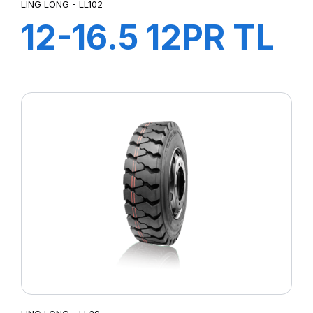
LING LONG - LL102
12-16.5 12PR TL
LL102