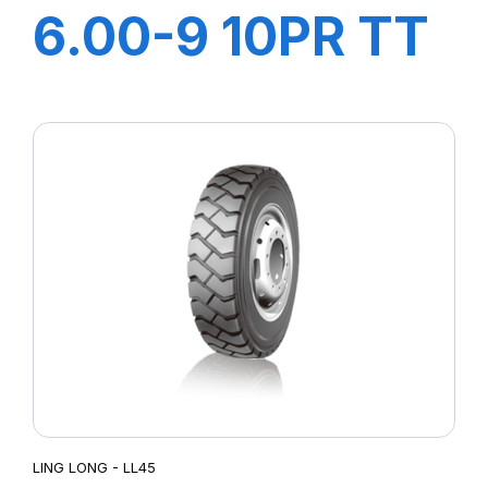
6.00-9 10PR TT
LL45
+CHAMBRE+FLA
LING LONG - LL45