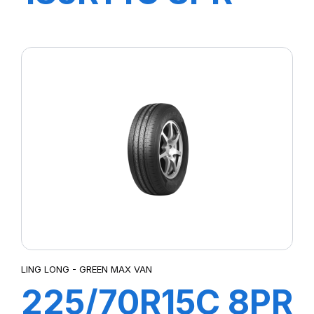
102/100R R666
LING LONG - GREEN MAX VAN
225/70R15C 8PR