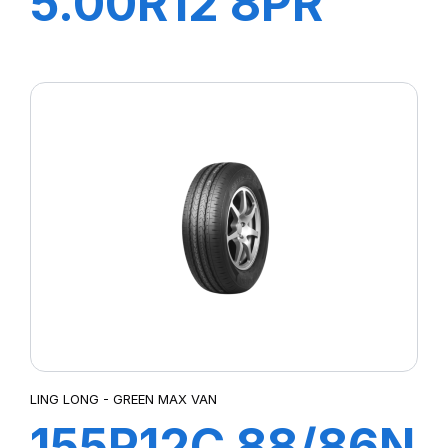
5.00R12 8PR
83/81N R655
LING LONG - GREEN MAX VAN
155R12C 88/86N