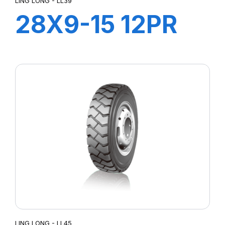
LING LONG - LL39
28X9-15 12PR
TT LL39
+CHAMBRE+FLA
LING LONG - LL45