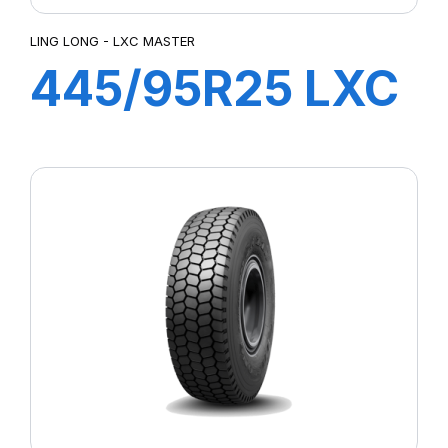
LING LONG - LXC MASTER
445/95R25 LXC
MASTER 174F
TL AT E-2***