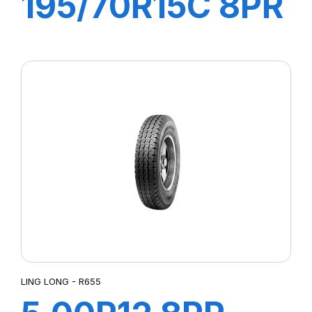
195/70R15C 8PR
104/102R R666
LING LONG - R655