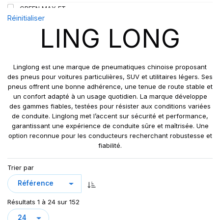
GREEN MAX ET
109
Réinitialiser
GREEN MAX HP 010
110
LING LONG
GREEN MAX HP010
110/108
GREEN MAX VAN
111
GREN-MAX ET
112
Linglong est une marque de pneumatiques chinoise proposant
GRIP MASTER
des pneus pour voitures particulières, SUV et utilitaires légers. Ses
112/110
pneus offrent une bonne adhérence, une tenue de route stable et
KCA651
114
un confort adapté à un usage quotidien. La marque développe
LB01
115
des gammes fiables, testées pour résister aux conditions variées
LB01N**
de conduite. Linglong met l’accent sur sécurité et performance,
115/113
garantissant une expérience de conduite sûre et maîtrisée. Une
LL25
117/114
option reconnue pour les conducteurs recherchant robustesse et
LL39
118/114
fiabilité.
LL45
121/120
Trier par
LL 102
122/118
LL102
131
LLA08
143/141
Résultats 1 à 24 sur 152
LLF26
158/150