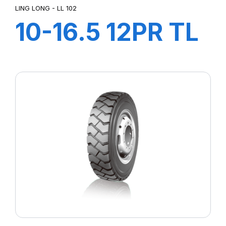
LING LONG - LL 102
10-16.5 12PR TL
LL 102