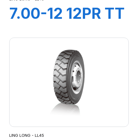
7.00-12 12PR TT
LL45
+CHAMBRE+FLA
LING LONG - LL45