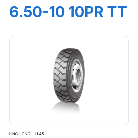
6.50-10 10PR TT
LL45
+CHAMBRE+FLA
LING LONG - LL45