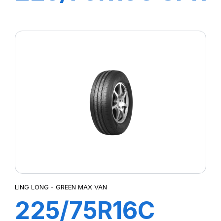
112/110R GREEN-
MAX VAN
LING LONG - GREEN MAX VAN
225/75R16C