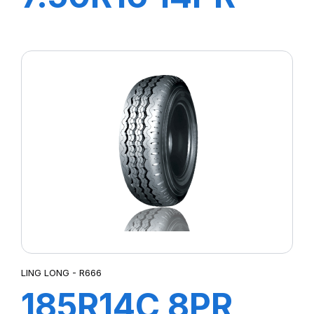
KCA651
122/118M +CH A
AIR + FLAP
LING LONG - R666
185R14C 8PR