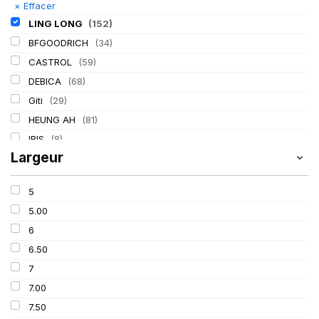
×
Effacer
LING LONG
(152)
BFGOODRICH
(34)
CASTROL
(59)
DEBICA
(68)
Giti
(29)
HEUNG AH
(81)
IRIS
(8)
Largeur
ITALMATIC
(60)
KLEBER
(116)
5
LASSA
(174)
5.00
MICHELIN
(345)
6
MITAS
(95)
6.50
Mondolfo ferro
(31)
7
PIRELLI
(419)
7.00
PROMETEON
(18)
7.50
SCHRADER
(24)