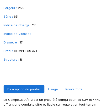
Largeur :
255
Série :
65
Indice de Charge :
110
Indice de Vitesse :
T
Diamètre :
17
Profil :
COMPETUS A/T 3
Structure :
R
Description du produit
Usage
Points forts
Le Competus A/T 3 est un pneu été conçu pour les SUV et 4x4,
offrant une conduite sûre et fiable sur route et en tout-terrain