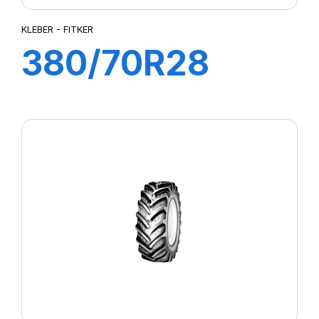
KLEBER - FITKER
380/70R28
127A8/127B
FITKER