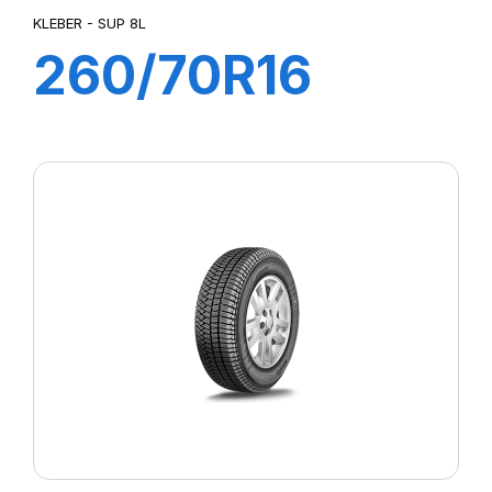
KLEBER - SUP 8L
260/70R16
109A8/106B
SUP 8L