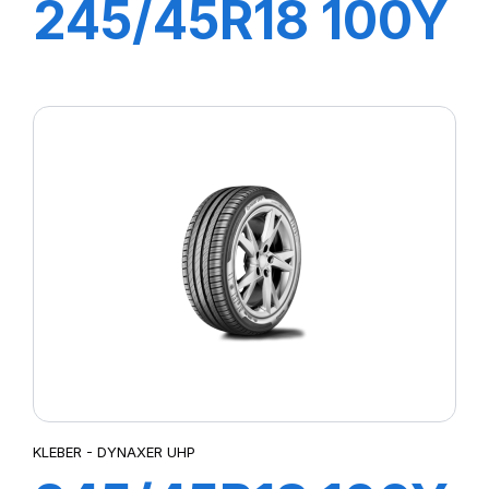
245/45R18 100Y
XL DYNAXER
HP5
KLEBER - DYNAXER UHP