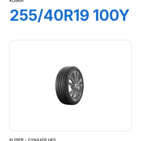
KLEBER
255/40R19 100Y
XL DYNAXER
UHP
KLEBER - DYNAXER HP5