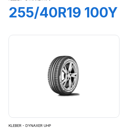
255/40R19 100Y
XL DYNAXER
HP5
KLEBER - DYNAXER UHP