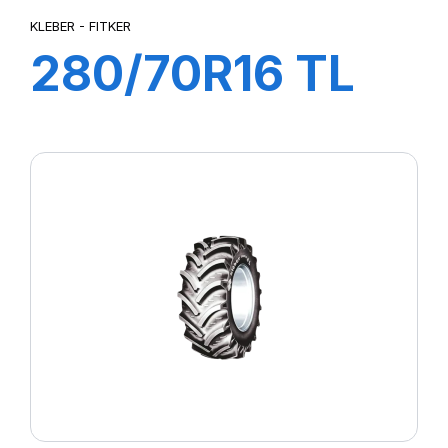
KLEBER - FITKER
280/70R16 TL
112A8/109B
FITKER