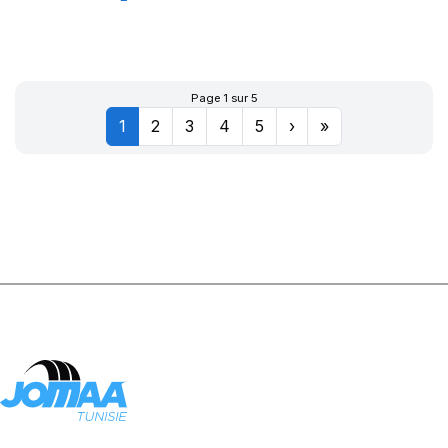
XL CITILANDER
Page 1 sur 5
1
2
3
4
5
›
»