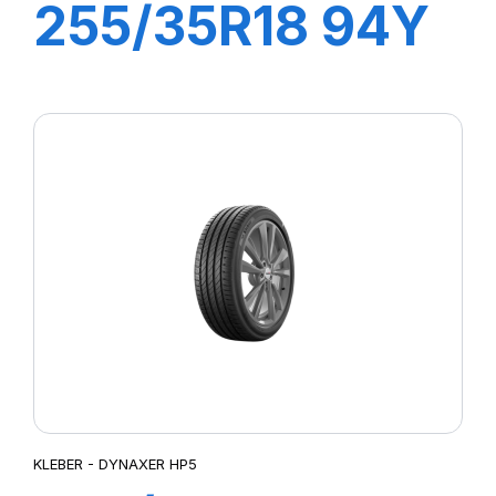
255/35R18 94Y
XL DYNAXER
UHP
KLEBER - DYNAXER HP5