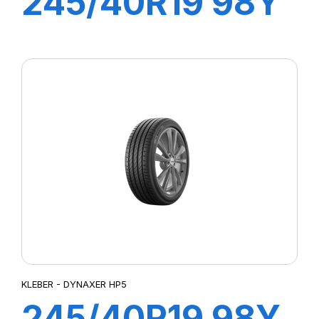
245/40R19 98Y
XL DYNAXER
UHP
KLEBER - DYNAXER HP5
245/40R19 98Y