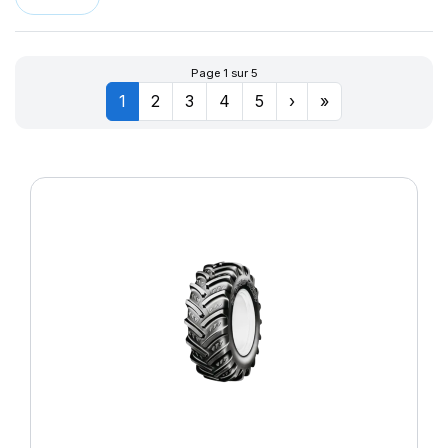
Page 1 sur 5
1
2
3
4
5
›
»