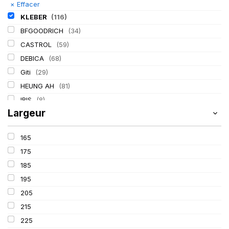
×
Effacer
KLEBER
(116)
BFGOODRICH
(34)
CASTROL
(59)
DEBICA
(68)
Giti
(29)
HEUNG AH
(81)
IRIS
(8)
Largeur
ITALMATIC
(60)
LASSA
(174)
165
LING LONG
(152)
175
MICHELIN
(345)
185
MITAS
(95)
195
Mondolfo ferro
(31)
205
PIRELLI
(419)
215
PROMETEON
(18)
225
SCHRADER
(24)