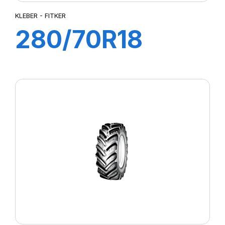
KLEBER - FITKER
280/70R18
114A8/111B
FITKER