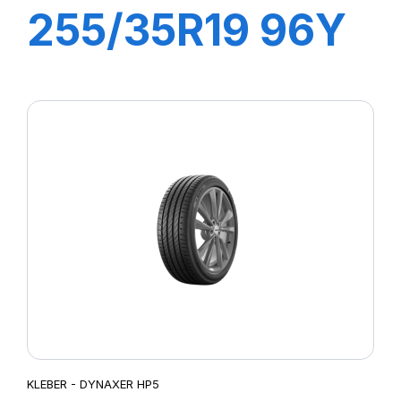
255/35R19 96Y
XL DYNAXER
UHP
KLEBER - DYNAXER HP5