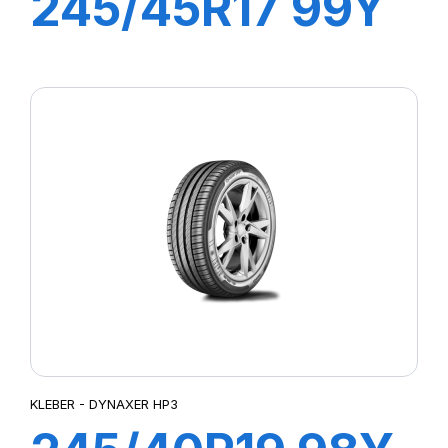
245/45R17 99Y
XL DYNAXER
UHP
KLEBER - DYNAXER HP3