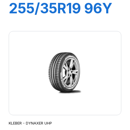
255/35R19 96Y
XL DYNAXER
HP5
KLEBER - DYNAXER UHP