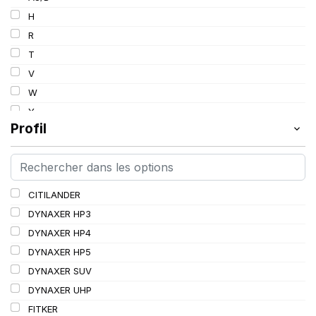
103
H
103/101
R
104/102
T
105
V
107/105
W
109
Y
109/106
Profil
109/107
110/108
112A8/109B
CITILANDER
114/111
DYNAXER HP3
115/113
DYNAXER HP4
116/113
DYNAXER HP5
116/114
DYNAXER SUV
127/127
DYNAXER UHP
144/141
FITKER