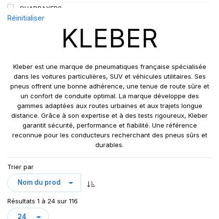
QUADRAXER2
Réinitialiser
SUP 8L
KLEBER
TRAKER
TRANSPRO
TRANSPRO 2
Kleber est une marque de pneumatiques française spécialisée
XL DYNAXER UHP
dans les voitures particulières, SUV et véhicules utilitaires. Ses
pneus offrent une bonne adhérence, une tenue de route sûre et
un confort de conduite optimal. La marque développe des
gammes adaptées aux routes urbaines et aux trajets longue
distance. Grâce à son expertise et à des tests rigoureux, Kleber
garantit sécurité, performance et fiabilité. Une référence
reconnue pour les conducteurs recherchant des pneus sûrs et
durables.
Trier par
Résultats 1 à 24 sur 116