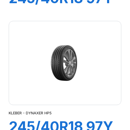
XL DYNAXER
UHP
KLEBER - DYNAXER HP5
245/40R18 97Y