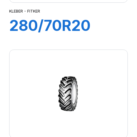
KLEBER - FITKER
280/70R20
116A8/113B
FITKER