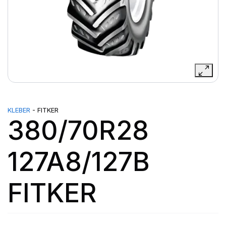
KLEBER
- FITKER
380/70R28
127A8/127B
FITKER