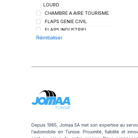
PROMETEON
(18)
LOURD
SCHRADER
(24)
CHAMBRE A AIRE TOURISME
SIOC
(23)
FLAPS GENIE CIVIL
SPEEDWAYS
(64)
FLAPS INDUSTRIEL
STICA
(3)
Réinitialiser
FLAPS POIDS LOURD
TIGAR
(24)
Depuis 1985, Jomaa SA met son expertise au servi
l’automobile en Tunisie. Proximité, fiabilité et inno