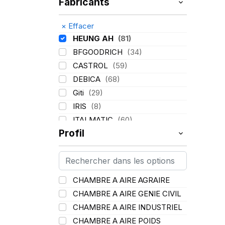
Fabricants
×
Effacer
HEUNG AH
(81)
BFGOODRICH
(34)
CASTROL
(59)
DEBICA
(68)
Giti
(29)
IRIS
(8)
ITALMATIC
(60)
Profil
KLEBER
(116)
LASSA
(174)
LING LONG
(152)
MICHELIN
(345)
CHAMBRE A AIRE AGRAIRE
MITAS
(95)
CHAMBRE A AIRE GENIE CIVIL
Mondolfo ferro
(31)
CHAMBRE A AIRE INDUSTRIEL
PIRELLI
(419)
CHAMBRE A AIRE POIDS