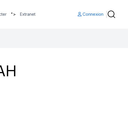
">
Connexion
cter
Extranet
AH