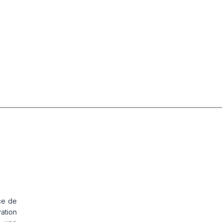
ce de
vation