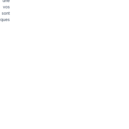
s une
s vos
 sont
rques