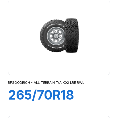
TAKO2
BFGOODRICH - ALL TERRAIN T/A K02 LRE RWL
265/70R18
124/121S A/T