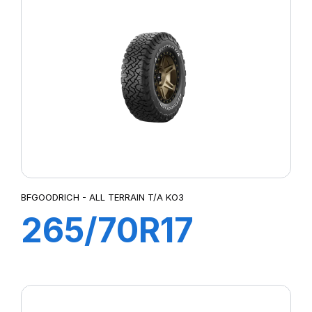
KO3 LRD RWL
BFGOODRICH - ALL TERRAIN T/A KO3
265/70R17
118/115S (121R)
KO3 (RWL)