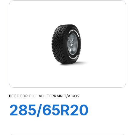
TERRAIN T/A
KO2 LRERWL
BFGOODRICH - ALL TERRAIN T/A KO2
285/65R20
127/124S A/T