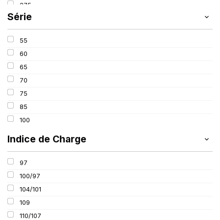
275
SIOC
(23)
Série
285
SPEEDWAYS
(64)
305
STICA
(3)
55
315
TIGAR
(24)
60
325
65
70
75
85
100
Indice de Charge
97
100/97
104/101
109
110/107