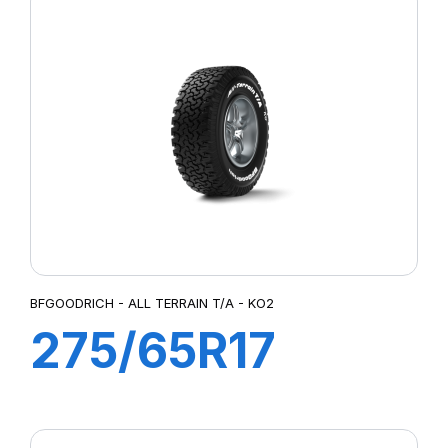
KO3 LRF
BFGOODRICH - ALL TERRAIN T/A - KO2
275/65R17
121/118S AT