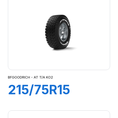
KO3 LRD (RWL)
BFGOODRICH - AT T/A KO2
215/75R15
100/97S AT T/A