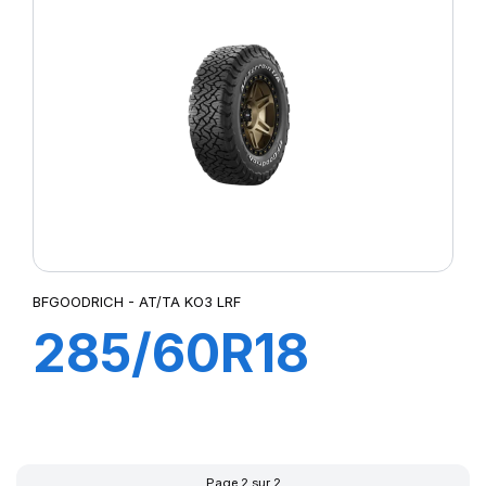
BFGOODRICH - AT/TA KO3 LRF
285/60R18
118/115S
AT/TAKO3 RWL
Page 2 sur 2