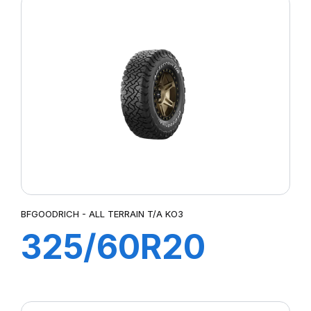
TAKO3 RWL
BFGOODRICH - ALL TERRAIN T/A KO3
325/60R20
128S TL AT/TA