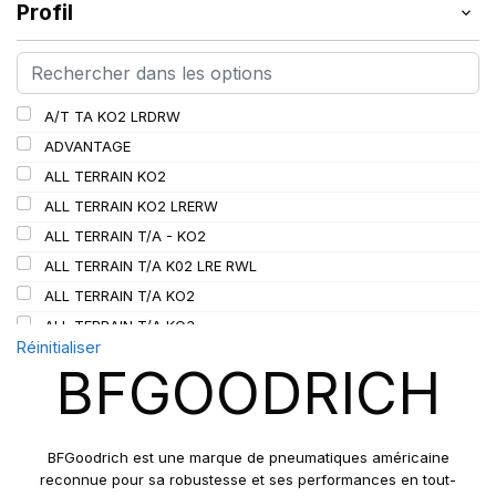
Profil
A/T TA KO2 LRDRW
ADVANTAGE
ALL TERRAIN KO2
ALL TERRAIN KO2 LRERW
ALL TERRAIN T/A - KO2
ALL TERRAIN T/A K02 LRE RWL
ALL TERRAIN T/A KO2
ALL TERRAIN T/A KO3
Réinitialiser
AT/TA KO3 LRD
BFGOODRICH
AT/TA KO3 LRF
AT T/A KO2
MUD TERRAIN T/A KM2
BFGoodrich est une marque de pneumatiques américaine
MUD TERRAIN T/A KM3
reconnue pour sa robustesse et ses performances en tout-