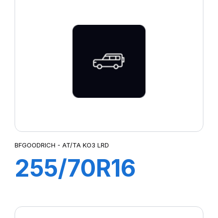
TAKO2
BFGOODRICH - AT/TA KO3 LRD
255/70R16
115/112S AT T/A