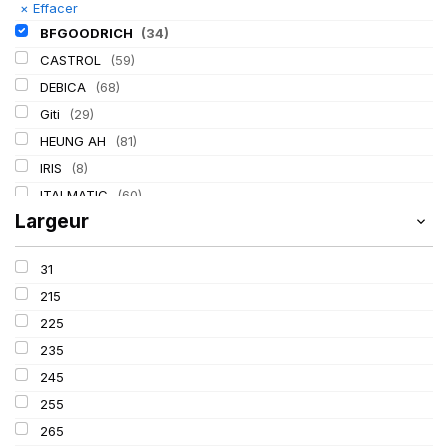
×
Effacer
BFGOODRICH
(34)
CASTROL
(59)
DEBICA
(68)
Giti
(29)
HEUNG AH
(81)
IRIS
(8)
ITALMATIC
(60)
Largeur
KLEBER
(116)
LASSA
(174)
31
LING LONG
(152)
215
MICHELIN
(345)
225
MITAS
(95)
235
Mondolfo ferro
(31)
245
PIRELLI
(419)
255
PROMETEON
(18)
265
SCHRADER
(24)