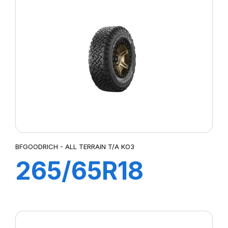
KO2
BFGOODRICH - ALL TERRAIN T/A KO3
265/65R18
117/114S AT/TA