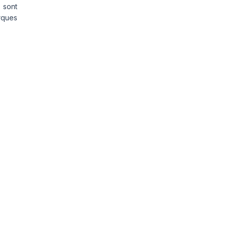
 sont
rques