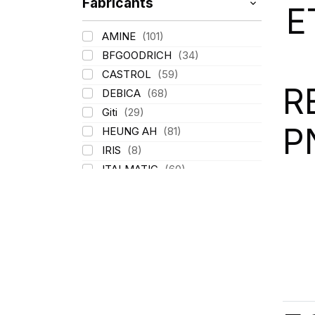
Fabricants
E
AMINE
(101)
BFGOODRICH
(34)
CASTROL
(59)
R
DEBICA
(68)
Giti
(29)
P
HEUNG AH
(81)
IRIS
(8)
ITALMATIC
(60)
KLEBER
(116)
LASSA
(174)
LING LONG
(152)
MICHELIN
(345)
MITAS
(95)
Mondolfo ferro
(31)
PIRELLI
(419)