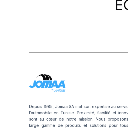
E
PROMETEON
(18)
SCHRADER
(24)
SIOC
(23)
SPEEDWAYS
(64)
STICA
(3)
TIGAR
(24)
Depuis 1985, Jomaa SA met son expertise au servi
l’automobile en Tunisie. Proximité, fiabilité et inno
sont au cœur de notre mission. Nous proposon
large gamme de produits et solutions pour tou