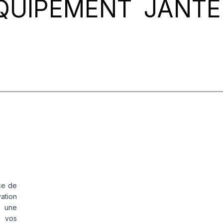
QUIPEMENT
JANTE
ce de
vation
s une
s vos