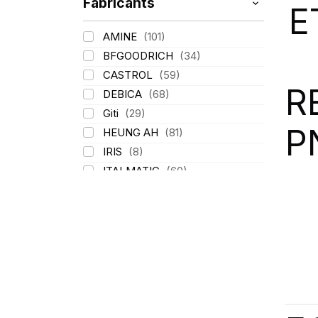
Fabricants
E
AMINE
(101)
BFGOODRICH
(34)
CASTROL
(59)
R
DEBICA
(68)
Giti
(29)
P
HEUNG AH
(81)
IRIS
(8)
ITALMATIC
(60)
KLEBER
(116)
LASSA
(174)
LING LONG
(152)
MICHELIN
(345)
MITAS
(95)
Mondolfo ferro
(31)
PIRELLI
(419)