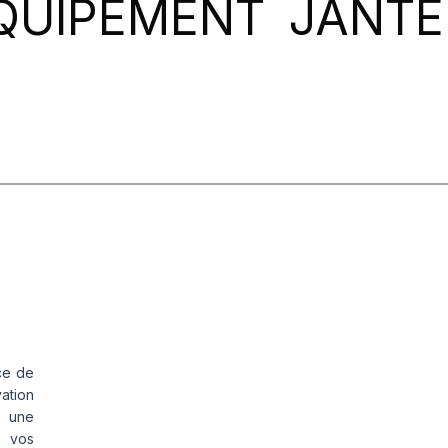
QUIPEMENT
JANTE
ce de
vation
s une
s vos