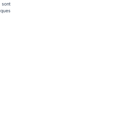
 sont
rques