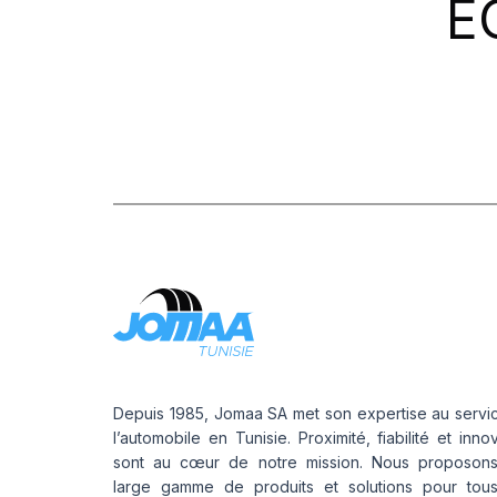
E
PROMETEON
(18)
SCHRADER
(24)
SIOC
(23)
SPEEDWAYS
(64)
STICA
(3)
TIGAR
(24)
Depuis 1985, Jomaa SA met son expertise au servi
l’automobile en Tunisie. Proximité, fiabilité et inno
sont au cœur de notre mission. Nous proposon
large gamme de produits et solutions pour tou