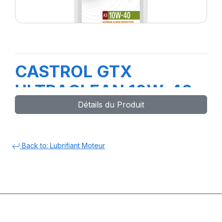
CASTROL GTX
ULTRACLEAN 10W-40
Détails du Produit
A3/B4 1L (E4)
Back to: Lubrifiant Moteur