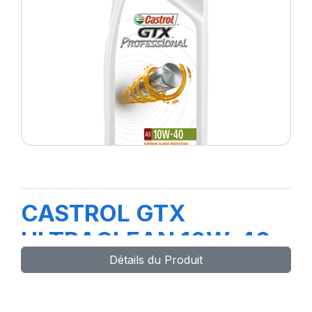
CASTROL GTX
ULTRACLEAN 10W-40
Détails du Produit
A3/B4 1L (E4)