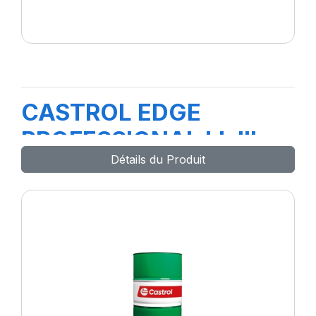
CASTROL EDGE
PROFESSIONAL LL III
Détails du Produit
5W-30 E4 208L