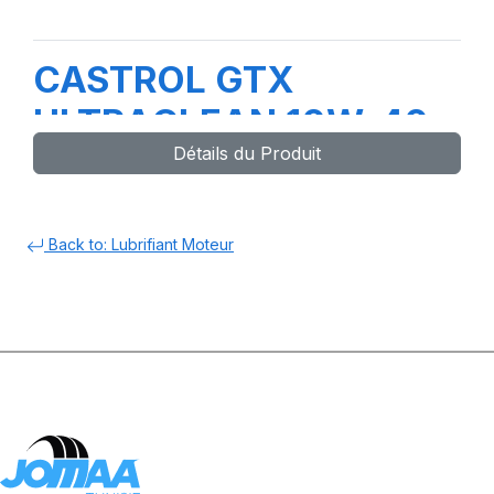
CASTROL GTX
ULTRACLEAN 10W-40
Détails du Produit
A3/B4 1L (E4)
Back to: Lubrifiant Moteur