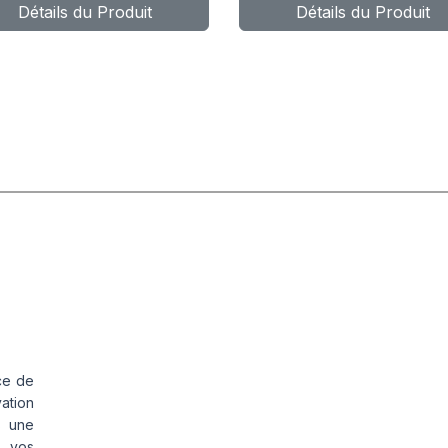
Détails du Produit
Détails du Produit
ce de
vation
s une
s vos