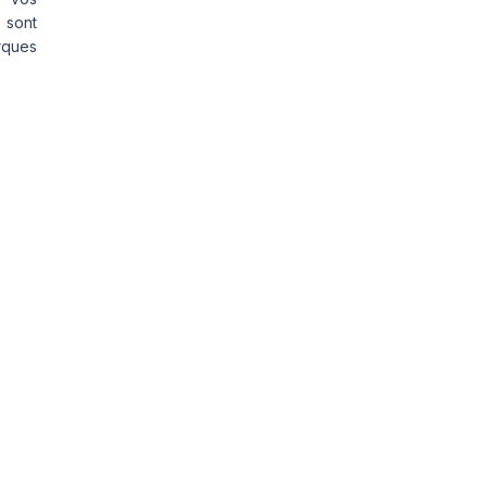
 sont
rques