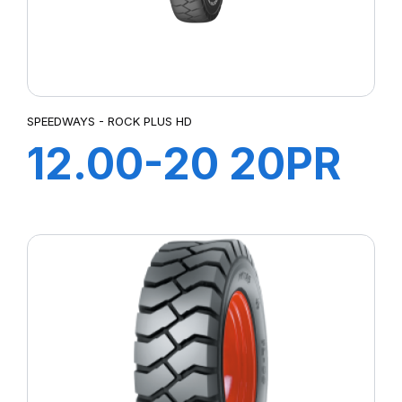
SPEEDWAYS - ROCK PLUS HD
12.00-20 20PR
185A5 ROCK
PLUS HD+ ch à
air+Flap