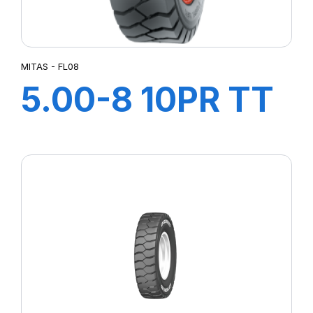
MITAS - FL08
5.00-8 10PR TT
FL08+CH A
AIR+FLAP