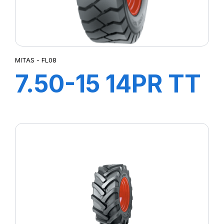
MITAS - FL08
7.50-15 14PR TT
FL08 +Flap+Ch