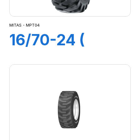
MITAS - MPT04
16/70-24 (
400/70-24
)14PR TL MPT04