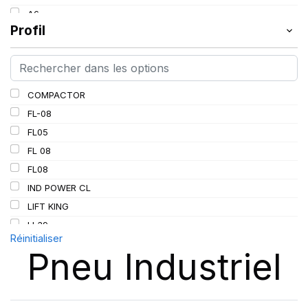
154
A6
155
Profil
A8
157
B
162
D
163
G
COMPACTOR
164
K
FL-08
165
L
FL05
167
FL 08
168
FL08
185
IND POWER CL
C
LIFT KING
LL
LL39
PR
Réinitialiser
LL45
Pneu Industriel
LL 102
LL102
MPT-007