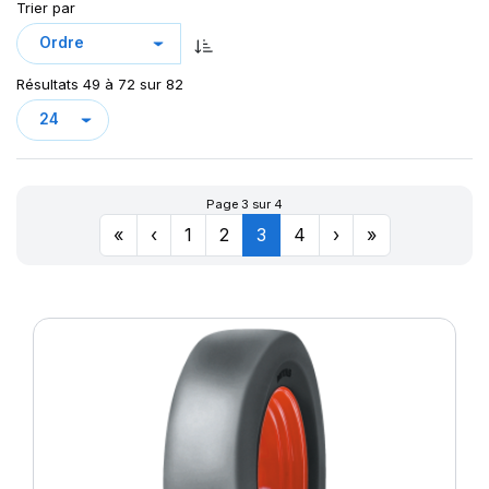
Trier par
MPT-01
MPT-03
MPT02
Résultats 49 à 72 sur 82
MPT04
MPT05
MPT20
NB38
Page 3 sur 4
POWER CL
«
‹
1
2
3
4
›
»
POWERGRIP
POWER LUG (R-4)
ROCK PLUS HD
SK-02
SK02
STEER KING HD+
SUP IND
SW-201
SW 333