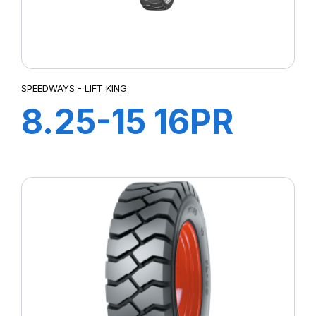
SPEEDWAYS - LIFT KING
8.25-15 16PR
LIFT KING HD
+Ch à air+Flap