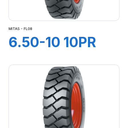
MITAS - FL08
6.50-10 10PR
FL08 +Chambre
à air +Flap