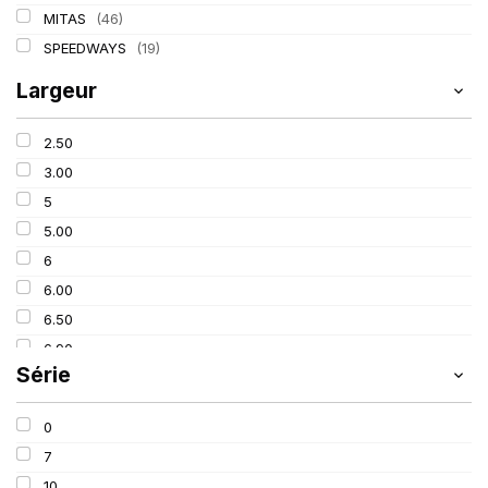
MITAS
(46)
SPEEDWAYS
(19)
Largeur
2.50
3.00
5
5.00
6
6.00
6.50
6.90
Série
7
7.50
0
8.15
7
8.25
10