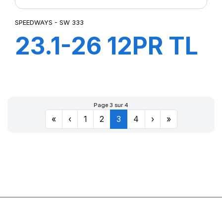
SPEEDWAYS - SW 333
23.1-26 12PR TL
SW 333
Page 3 sur 4
«
‹
1
2
3
4
›
»