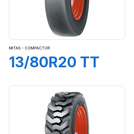
TG02
TI02
TI04
TI06
TI09
MITAS - COMPACTOR
TR09
13/80R20 TT
TR10
UK5
164A3
COMPACTOR