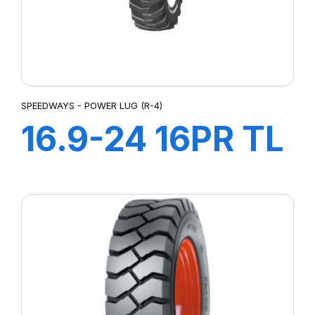
SPEEDWAYS - POWER LUG (R-4)
16.9-24 16PR TL
Power LugR-4