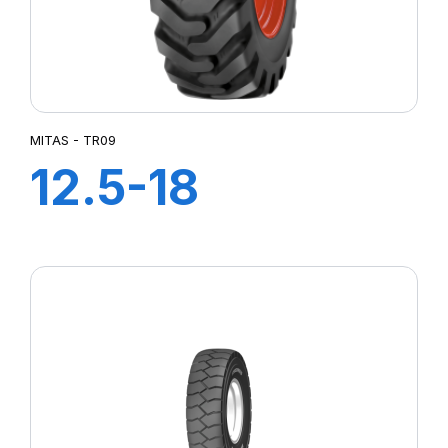
MITAS - TR09
12.5-18
(320/80) 12PR
TL TR09