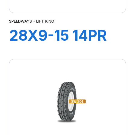
SPEEDWAYS - LIFT KING
28X9-15 14PR
LIFT KING HD +
Ch à ir +Flap