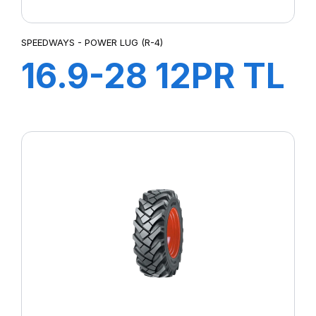
SPEEDWAYS - POWER LUG (R-4)
16.9-28 12PR TL
Power LugR-4