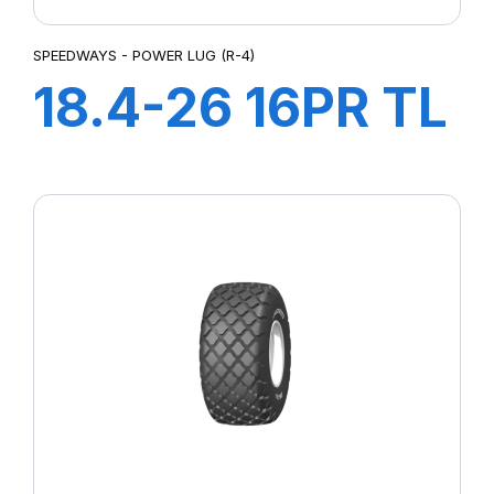
SPEEDWAYS - POWER LUG (R-4)
18.4-26 16PR TL
POWER LUG R-4