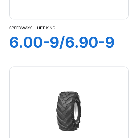
SPEEDWAYS - LIFT KING
6.00-9/6.90-9
10PR LIFT KING
HD +CH A AIR +
FLAP