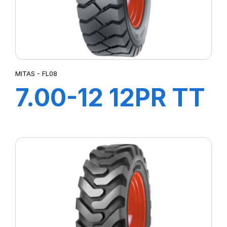
MITAS - FL08
7.00-12 12PR TT
FL08+CH A AIR
+ FLAP