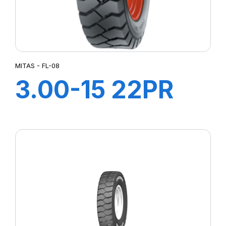
MITAS - FL-08
3.00-15 22PR
TT FL-08 +CH A
AIR + FLAP