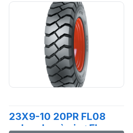
23X9-10 20PR FL08
+chambre à air +Flap