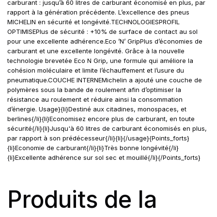
carburant : jusqu’à 60 litres de carburant économisé en plus, par
rapport à la génération précédente. L’excellence des pneus
MICHELIN en sécurité et longévité.TECHNOLOGIESPROFIL
OPTIMISEPlus de sécurité : +10% de surface de contact au sol
pour une excellente adhérence.Eco ’N’ GripPlus d’économies de
carburant et une excellente longévité. Grâce à la nouvelle
technologie brevetée Eco N Grip, une formule qui améliore la
cohésion moléculaire et limite l’échauffement et l’usure du
pneumatique.COUCHE INTERNEMichelin a ajouté une couche de
polymères sous la bande de roulement afin d’optimiser la
résistance au roulement et réduire ainsi la consommation
d’énergie. Usage}{li}Destiné aux citadines, monospaces, et
berlines{/li}{li}Economisez encore plus de carburant, en toute
sécurité{/li}{li}Jusqu'à 60 litres de carburant économisés en plus,
par rapport à son prédécesseur{/li}{li}{/usage}{Points_forts}
{li}Economie de carburant{/li}{li}Très bonne longévité{/li}
{li}Excellente adhérence sur sol sec et mouillé{/li}{/Points_forts}
Produits de la