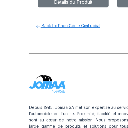
Détails du Produit
L5 TL***
Back to: Pneu Génie Civil radial
Depuis 1985, Jomaa SA met son expertise au servi
l’automobile en Tunisie. Proximité, fiabilité et inno
sont au cœur de notre mission. Nous proposon
large gamme de produits et solutions pour tou