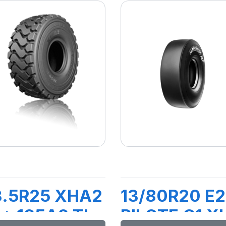
3.5R25 XHA2
13/80R20 E
* 195A2 TL
PILOTE C1 X