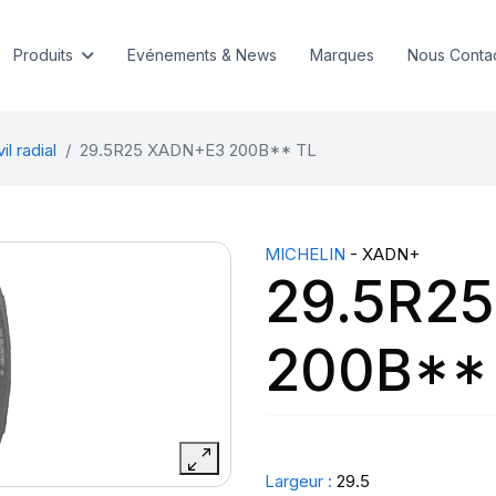
Produits
Evénements & News
Marques
Nous Conta
l radial
29.5R25 XADN+E3 200B** TL
MICHELIN
- XADN+
29.5R2
200B**
Largeur :
29.5