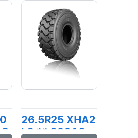
20
26.5R25 XHA2
LC
L3 ** 209A2