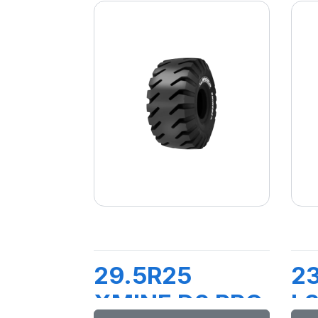
29.5R25
2
XMINE D2 PRO
L3