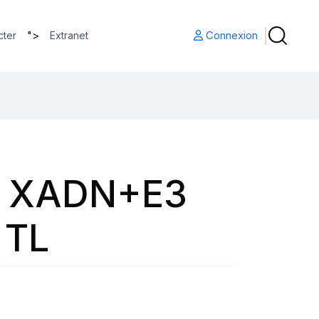
">
Connexion
cter
Extranet
5 XADN+E3
 TL