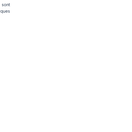
 sont
rques