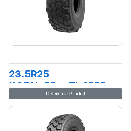
23.5R25
XADN+E3**TL 185B
Détails du Produit