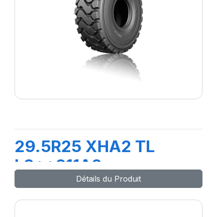
29.5R25 XHA2 TL
L3**211A2
Détails du Produit