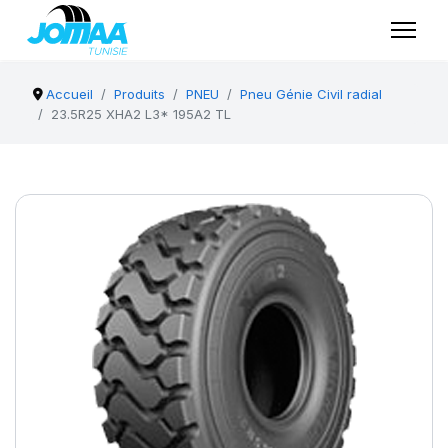
Accueil
Produits
PNEU
Pneu Génie Civil radial
23.5R25 XHA2 L3* 195A2 TL