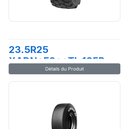
23.5R25
XADN+E3**TL 185B
Détails du Produit