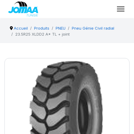
Accueil
Produits
PNEU
Pneu Génie Civil radial
23.5R25 XLDD2 A* TL + joint