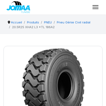
Accueil
Produits
PNEU
Pneu Génie Civil radial
20.5R25 XHA2 L3 *TL 186A2