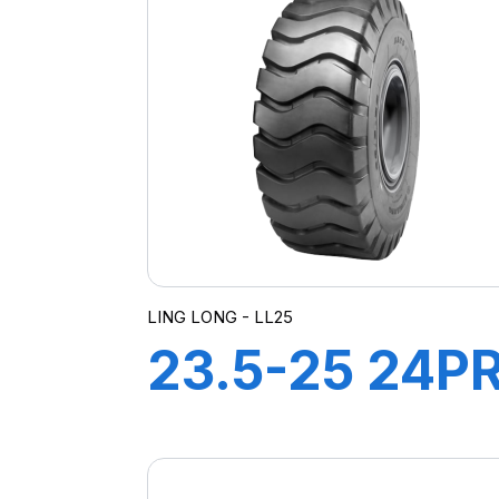
LING LONG - LL25
23.5-25 24P
TL E3-L3 LL2