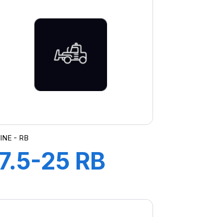
GRIP G-2
INE - RB
17.5-25 RB
PR16 TT A2