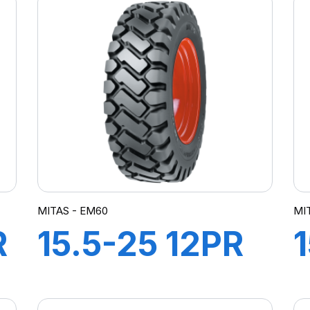
MITAS - EM60
MI
R
15.5-25 12PR
TL EM60