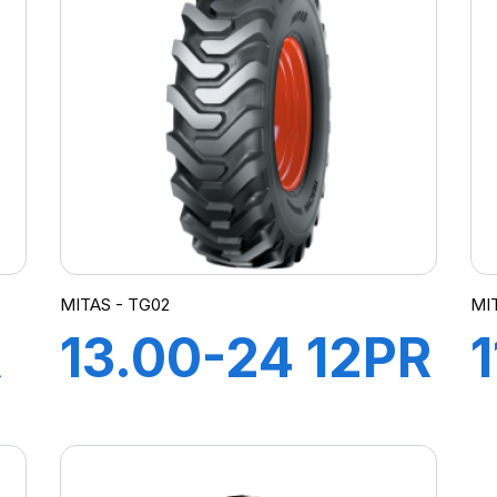
MITAS - TG02
MI
R
13.00-24 12PR
TL TG02