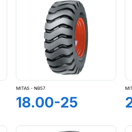
I
MITAS - NB57
MI
18.00-25
8
28PR TL NB57