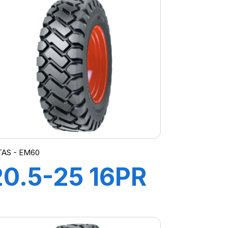
)
TAS - EM60
20.5-25 16PR
TL EM60