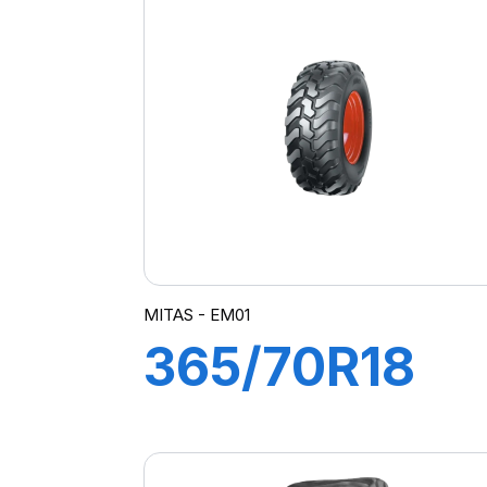
I)
MITAS - EM01
365/70R18
135B TL EM-0