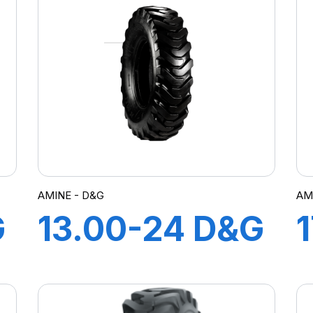
AMINE - D&G
AM
G
13.00-24 D&G
TL 12PR A2