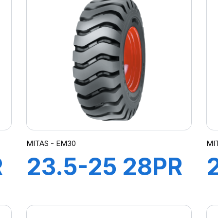
MITAS - EM30
MI
R
23.5-25 28PR
-
TL EM30