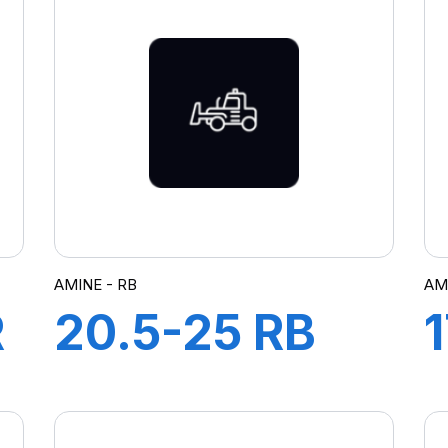
AIR + FLAP
AMINE - RB
AM
R
20.5-25 RB
5
16PR TL A2