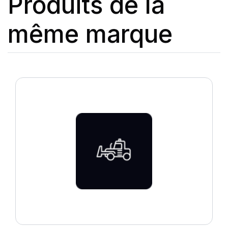
Produits de la
même marque