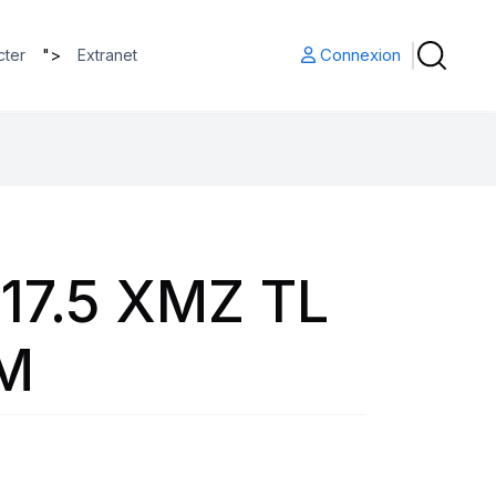
">
Connexion
cter
Extranet
17.5 XMZ TL
0M