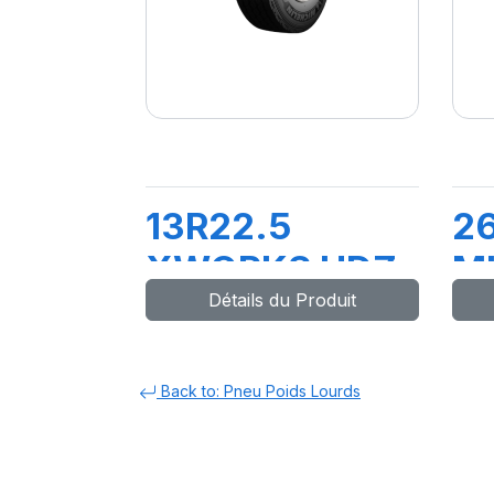
13R22.5
26
XWORKS HDZ
MU
Détails du Produit
156/151K
1
Back to: Pneu Poids Lourds