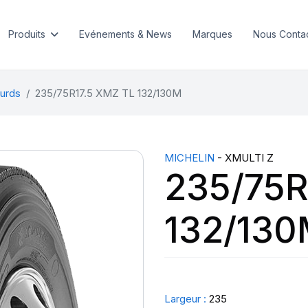
Produits
Evénements & News
Marques
Nous Conta
urds
235/75R17.5 XMZ TL 132/130M
MICHELIN
- XMULTI Z
235/75R
132/13
Largeur :
235