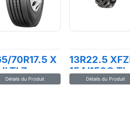
5/70R17.5 X
13R22.5 XF
LTI Z
154/150G TL
Détails du Produit
Détails du Produit
40/138M
VM