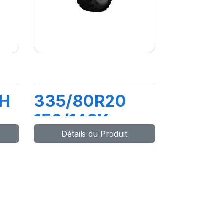
ZH
335/80R20
150/146K
Détails du Produit
XFORCE ZL