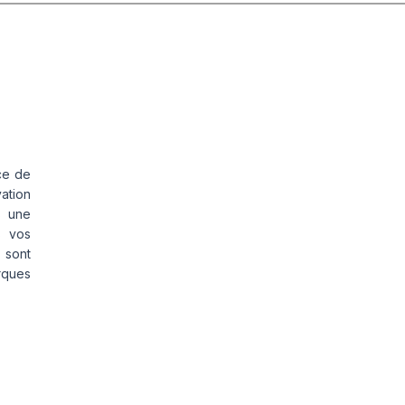
ce de
vation
s une
s vos
 sont
rques