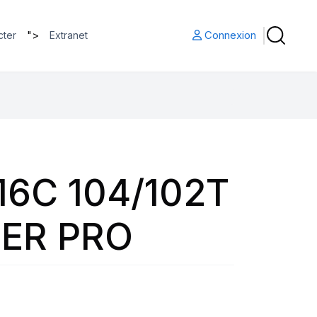
">
Connexion
cter
Extranet
16C 104/102T
ER PRO