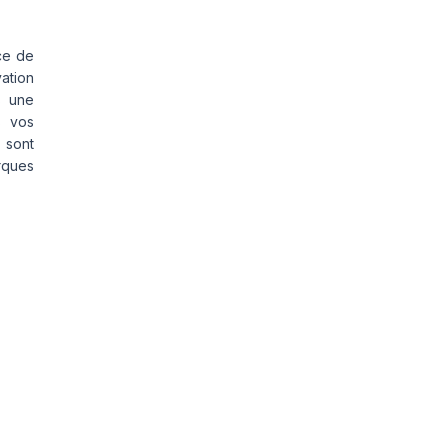
ce de
vation
s une
s vos
 sont
rques