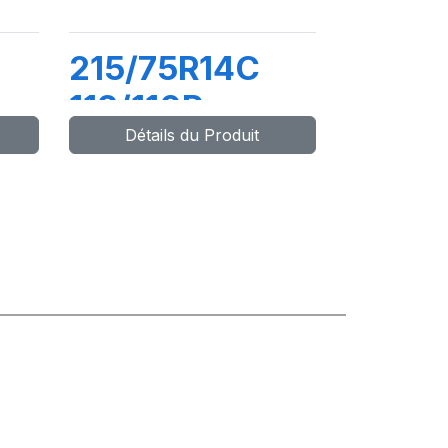
215/75R14C
112/110R
Détails du Produit
X
MAXWAY