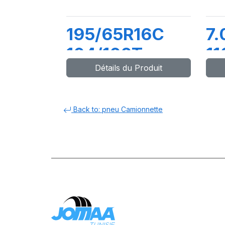
195/65R16C
7.
104/102T
11
Détails du Produit
MAXMILER EX
S
T
6
Back to: pneu Camionnette