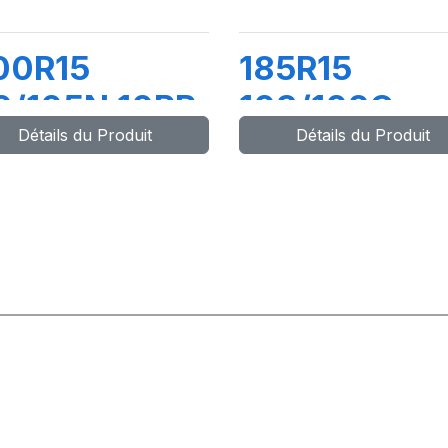
00R15
185R15
0/105N 10PR
103/102Q
Détails du Produit
Détails du Produit
UPER
MAXMILER-
RAVELLER
68