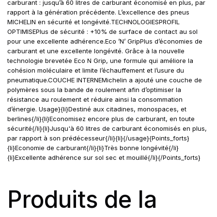
carburant : jusqu’à 60 litres de carburant économisé en plus, par
rapport à la génération précédente. L’excellence des pneus
MICHELIN en sécurité et longévité.TECHNOLOGIESPROFIL
OPTIMISEPlus de sécurité : +10% de surface de contact au sol
pour une excellente adhérence.Eco ’N’ GripPlus d’économies de
carburant et une excellente longévité. Grâce à la nouvelle
technologie brevetée Eco N Grip, une formule qui améliore la
cohésion moléculaire et limite l’échauffement et l’usure du
pneumatique.COUCHE INTERNEMichelin a ajouté une couche de
polymères sous la bande de roulement afin d’optimiser la
résistance au roulement et réduire ainsi la consommation
d’énergie. Usage}{li}Destiné aux citadines, monospaces, et
berlines{/li}{li}Economisez encore plus de carburant, en toute
sécurité{/li}{li}Jusqu'à 60 litres de carburant économisés en plus,
par rapport à son prédécesseur{/li}{li}{/usage}{Points_forts}
{li}Economie de carburant{/li}{li}Très bonne longévité{/li}
{li}Excellente adhérence sur sol sec et mouillé{/li}{/Points_forts}
Produits de la