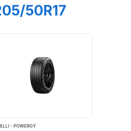
205/50R17
93W XL P7
CINTURATO
C2
RELLI - POWERGY