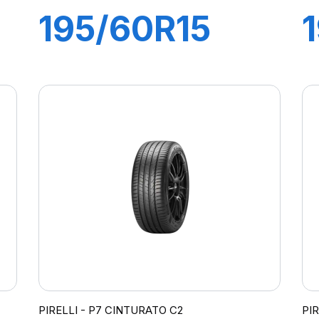
195/60R15
88H P1
CINTURATO
VERDE
PIRELLI - P7 CINTURATO C2
PI