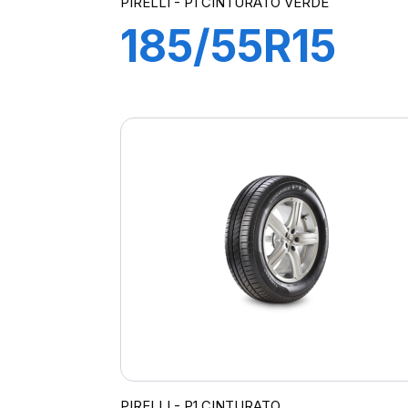
PIRELLI - P1 CINTURATO VERDE
185/55R15
82H P1
CINTURATO
VERDE
PIRELLI - P1 CINTURATO