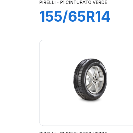
PIRELLI - P1 CINTURATO VERDE
155/65R14
75T
P1cintVerde