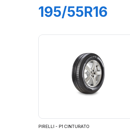
195/55R16
87H P1
CINTURATO
VERDE
PIRELLI - P1 CINTURATO