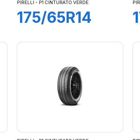
PIRELLI - P1 CINTURATO VERDE
PI
175/65R14
82T
P1cintVerde