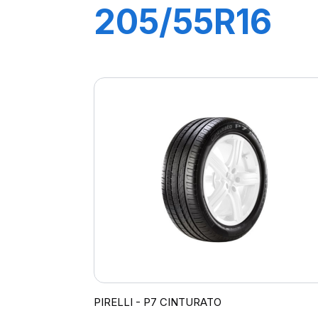
205/55R16
91V P7
CINTURATO
(*)
PIRELLI - P7 CINTURATO