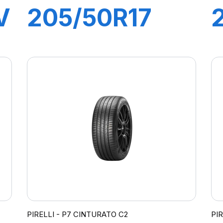
V
205/50R17
89H P7
CINTURATO
C2
PIRELLI - P7 CINTURATO C2
PI