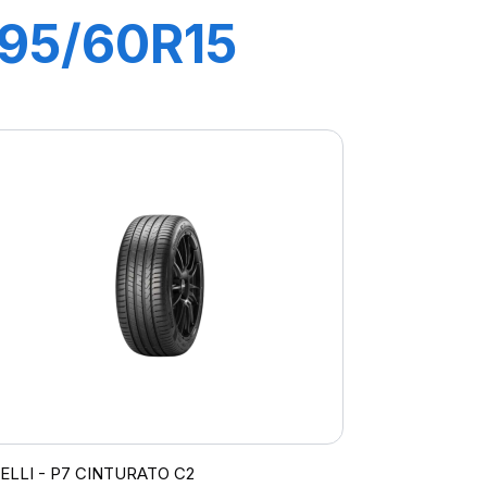
195/60R15
88V P1
CINTURATO
VERDE
RELLI - P7 CINTURATO C2