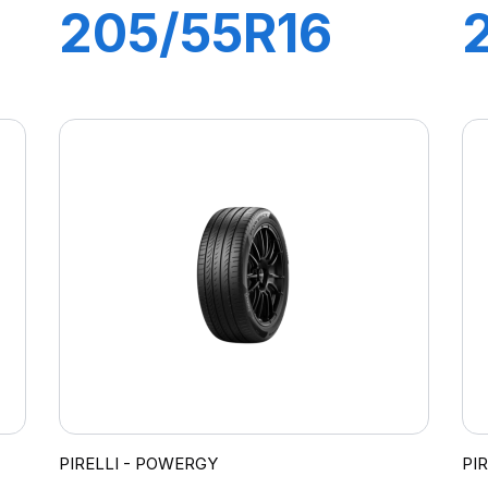
205/55R16
91V P7
CINTURATO 2
PIRELLI - POWERGY
PI