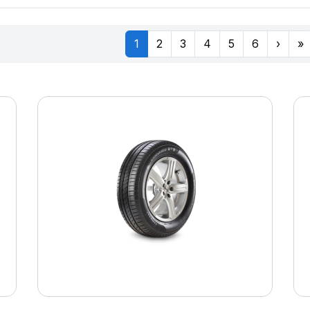
1
2
3
4
5
6
›
»