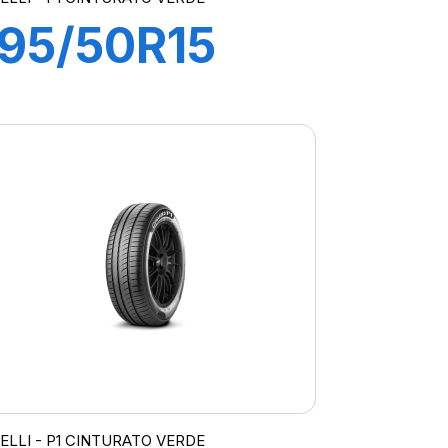
195/50R15
82V P1
CINTURATO
VERDE
RELLI - P1 CINTURATO VERDE