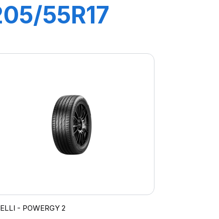
205/55R17
95V XL
POWERGY
RELLI - POWERGY 2