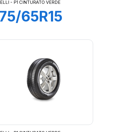
RELLI - P1 CINTURATO VERDE
175/65R15
84T P1
CINTURATO
VERDE