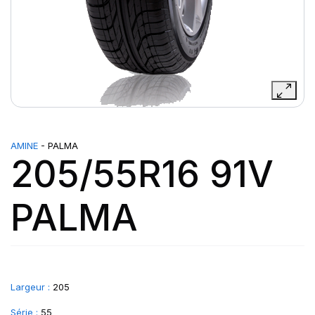
AMINE
- PALMA
205/55R16 91V
PALMA
Largeur :
205
Série :
55