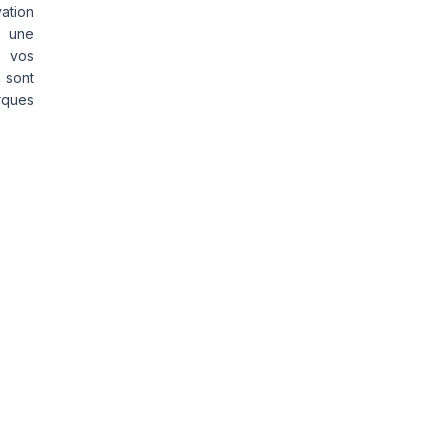
vation
s une
s vos
 sont
rques