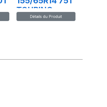
0T
155/65R14 75T
TOURING
Détails du Produit