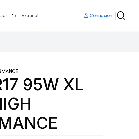
">
Connexion
cter
Extranet
ORMANCE
R17 95W XL
HIGH
RMANCE