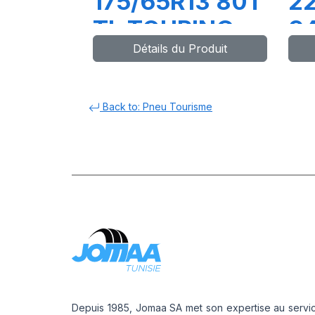
175/65R13 80T
22
TL TOURING
94
Détails du Produit
U
P
Back to: Pneu Tourisme
Depuis 1985, Jomaa SA met son expertise au servi