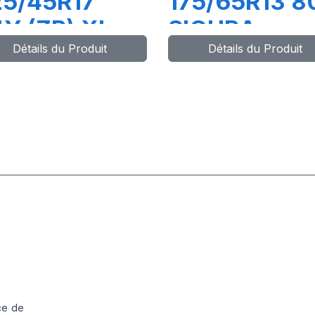
5/45R17
175/65R13 8
Y (ZR) XL
SIGURA
Détails du Produit
Détails du Produit
LTRA HIGH
ERFORMANCE
ce de