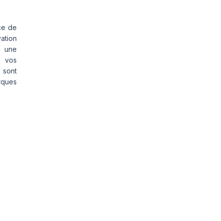
ce de
vation
s une
s vos
 sont
rques