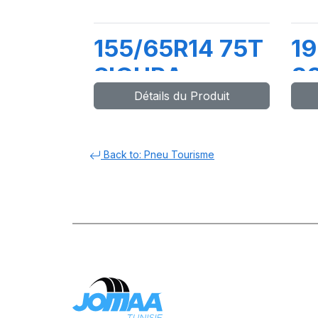
155/65R14 75T
19
SIGURA
8
Détails du Produit
P
Back to: Pneu Tourisme