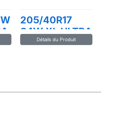
1W
205/40R17
RA
84W XL ULTRA
Détails du Produit
HIGH
CE
PERFORMANCE