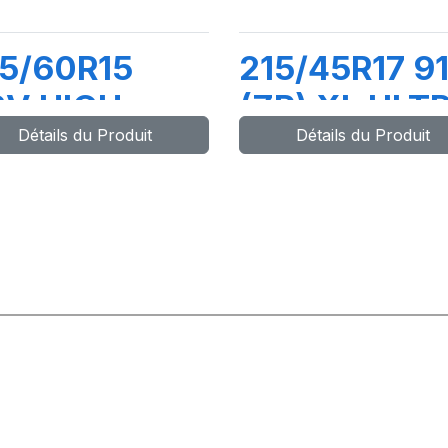
5/60R15
215/45R17 9
8V HIGH
(ZR) XL ULT
Détails du Produit
Détails du Produit
ERFORMANCE
HIGH
PERFORMAN