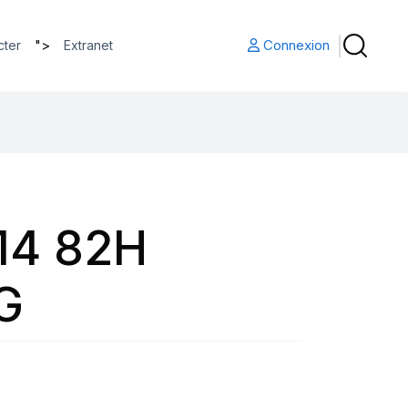
">
Connexion
cter
Extranet
14 82H
G