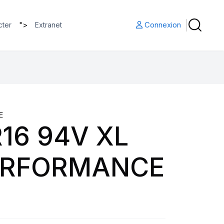
">
Connexion
cter
Extranet
E
16 94V XL
ERFORMANCE