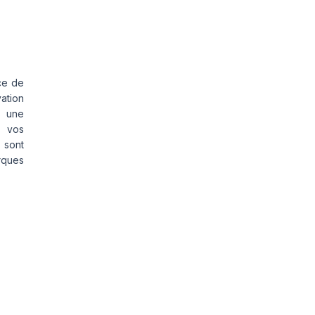
ce de
vation
s une
s vos
 sont
rques