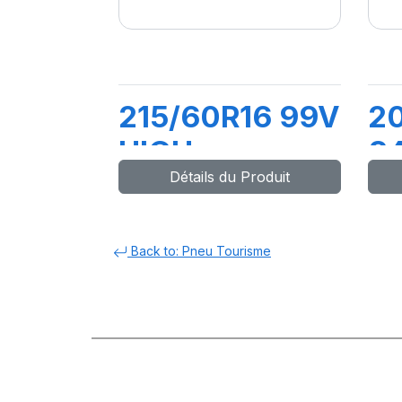
215/60R16 99V
2
HIGH
8
Détails du Produit
PERFORMANCE
H
P
Back to: Pneu Tourisme