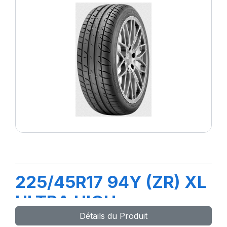
225/45R17 94Y (ZR) XL
ULTRA HIGH
Détails du Produit
PERFORMANCE