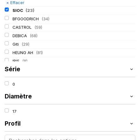
×
Effacer
SIOC
(23)
BFGOODRICH
(34)
CASTROL
(59)
DEBICA
(68)
Giti
(29)
HEUNG AH
(81)
IRIS
(8)
Série
ITALMATIC
(60)
KLEBER
(116)
0
LASSA
(174)
LING LONG
(152)
Diamètre
MICHELIN
(345)
17
MITAS
(95)
Mondolfo ferro
(31)
Profil
PIRELLI
(419)
PROMETEON
(18)