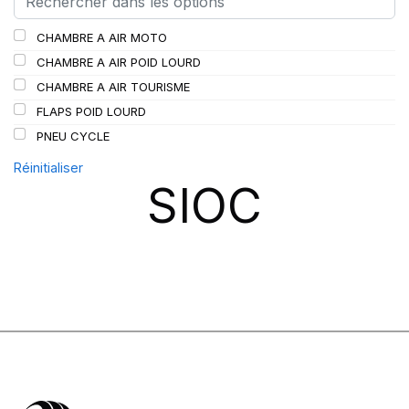
SCHRADER
(24)
CHAMBRE A AIR MOTO
SPEEDWAYS
(64)
CHAMBRE A AIR POID LOURD
STICA
(3)
CHAMBRE A AIR TOURISME
TIGAR
(24)
FLAPS POID LOURD
PNEU CYCLE
Réinitialiser
SIOC