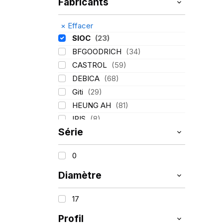
Fabricants
×
Effacer
SIOC
(23)
BFGOODRICH
(34)
CASTROL
(59)
DEBICA
(68)
Giti
(29)
HEUNG AH
(81)
IRIS
(8)
Série
ITALMATIC
(60)
KLEBER
(116)
0
LASSA
(174)
LING LONG
(152)
Diamètre
MICHELIN
(345)
17
MITAS
(95)
Mondolfo ferro
(31)
Profil