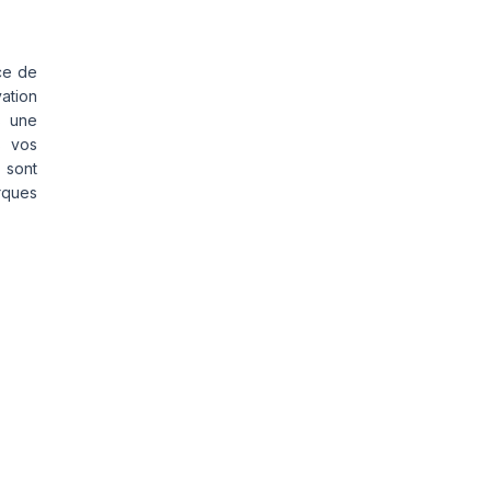
ce de
vation
s une
s vos
 sont
rques