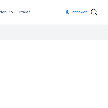
">
Connexion
cter
Extranet