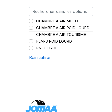
PIRELLI
(419)
PROMETEON
(18)
SCHRADER
(24)
CHAMBRE A AIR MOTO
SPEEDWAYS
(64)
CHAMBRE A AIR POID LOURD
STICA
(3)
CHAMBRE A AIR TOURISME
TIGAR
(24)
FLAPS POID LOURD
PNEU CYCLE
Réinitialiser