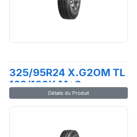
325/95R24 X.G2OM TL
162/160K M+S
Détails du Produit