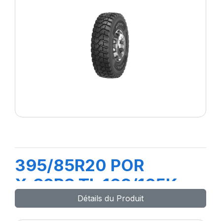
395/85R20 POR
X.S2PS TL 168/165K
Détails du Produit
M+S