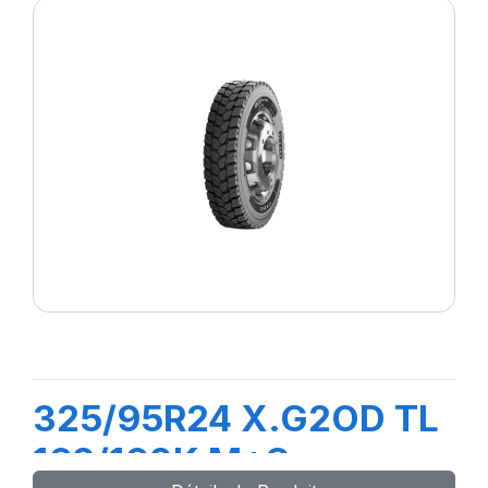
325/95R24 X.G2OD TL
162/160K M+S