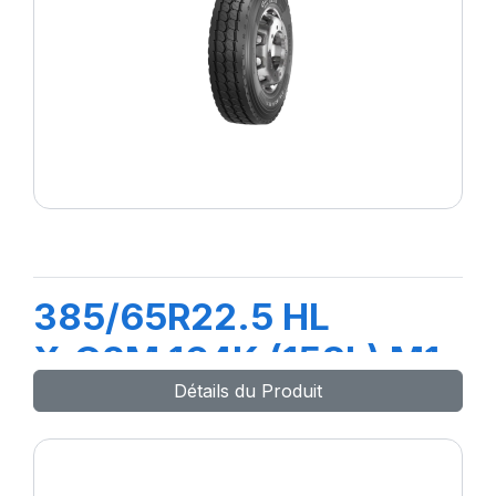
385/65R22.5 HL
X.G2M 164K (158L) M1
Détails du Produit
(M+S)