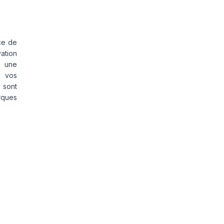
ce de
vation
s une
s vos
 sont
rques