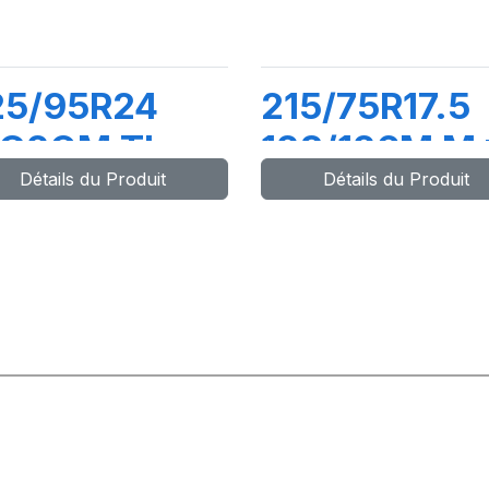
25/95R24
215/75R17.5
.G2OM TL
128/126M M
Détails du Produit
Détails du Produit
62/160K M+S
X.R2FS