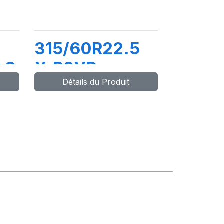
315/60R22.5
+S
X.R2YD
Détails du Produit
152/148L