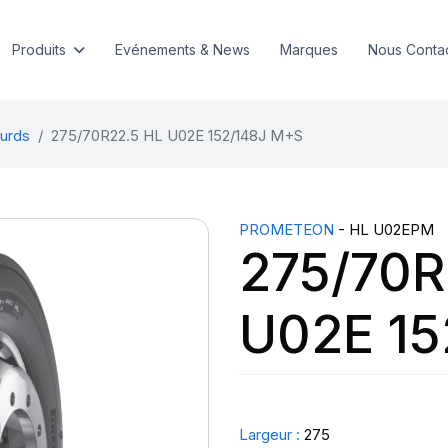
Produits
Evénements & News
Marques
Nous Conta
urds
275/70R22.5 HL U02E 152/148J M+S
PROMETEON
- HL U02EPM
275/70R
U02E 15
Largeur :
275