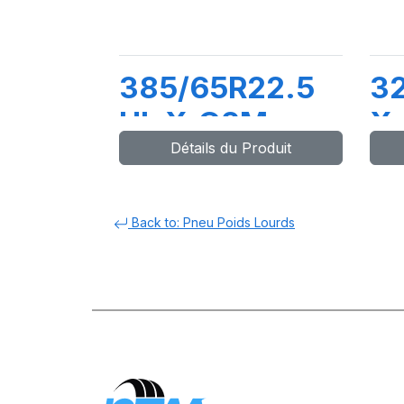
385/65R22.5
3
HL X.G2M
X
Détails du Produit
164K (158L) M1
1
(M+S)
Back to: Pneu Poids Lourds