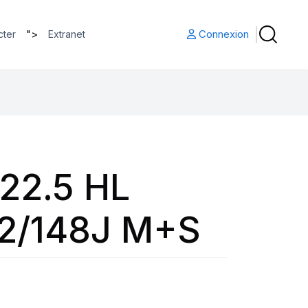
">
Connexion
cter
Extranet
22.5 HL
2/148J M+S