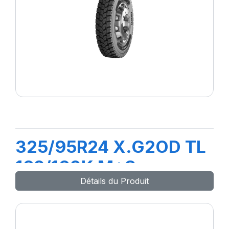
325/95R24 X.G2OD TL
162/160K M+S
Détails du Produit