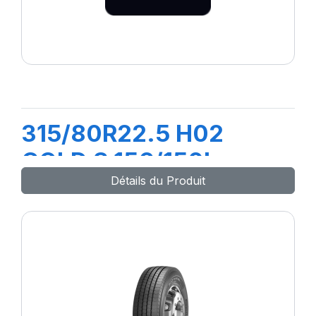
315/80R22.5 H02
COLD S 156/150L
Détails du Produit
(154M)