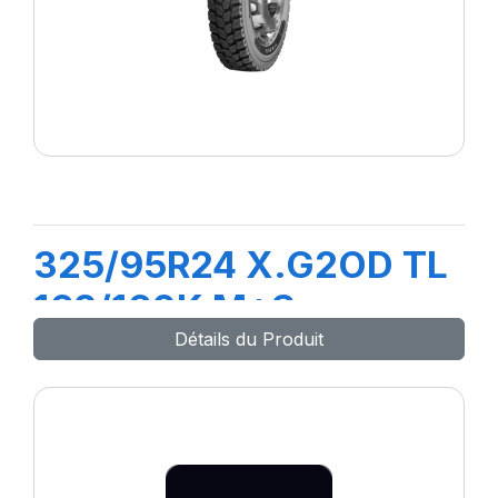
325/95R24 X.G2OD TL
162/160K M+S
Détails du Produit