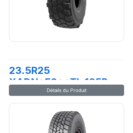
23.5R25
XADN+E3**TL 185B
Détails du Produit