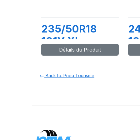
235/50R18
2
101Y XL
10
Détails du Produit
POWERGY 2
P
P
Back to: Pneu Tourisme