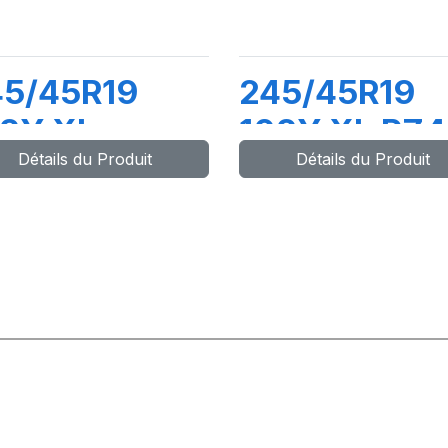
45/45R19
245/45R19
2Y XL
102Y XL PZ4
Détails du Produit
Détails du Produit
ZERO (AO)
PZERO (*)(M
Z4