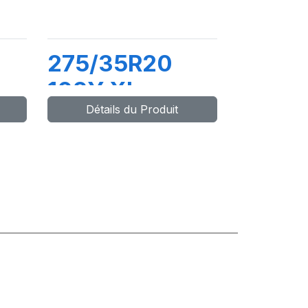
275/35R20
102Y XL
Détails du Produit
0)
PZERO (MO)