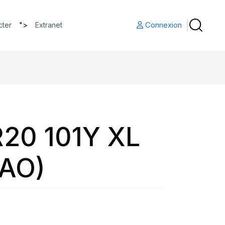
">
Connexion
cter
Extranet
20 101Y XL
(AO)