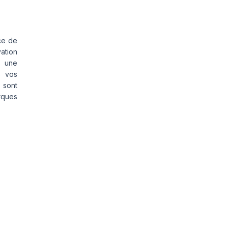
ce de
vation
s une
s vos
 sont
rques