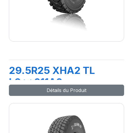
29.5R25 XHA2 TL
L3**211A2
Détails du Produit